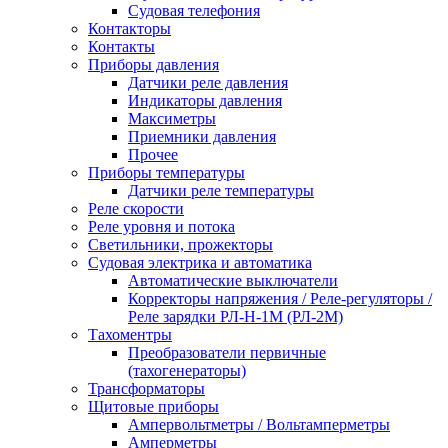
Судовая телефония
Контакторы
Контакты
Приборы давления
Датчики реле давления
Индикаторы давления
Максиметры
Приемники давления
Прочее
Приборы температуры
Датчики реле температуры
Реле скорости
Реле уровня и потока
Светильники, прожекторы
Судовая электрика и автоматика
Автоматические выключатели
Корректоры напряжения / Реле-регуляторы /
Реле зарядки РЛ-Н-1М (РЛ-2М)
Тахоментры
Преобразователи первичные
(тахогенераторы)
Трансформаторы
Щитовые приборы
Ампервольтметры / Вольтамперметры
Амперметры