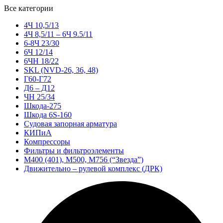
Все категории
4Ч 10,5/13
4Ч 8,5/11 – 6Ч 9.5/11
6-8Ч 23/30
6Ч 12/14
6ЧН 18/22
SKL (NVD-26, 36, 48)
Г60-Г72
Д6 – Д12
ЧН 25/34
Шкода-275
Шкода 6S-160
Судовая запорная арматура
КИПиА
Компрессоры
Фильтры и фильтроэлементы
М400 (401), М500, М756 (“Звезда”)
Движительно – рулевой комплекс (ДРК)