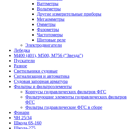
Ваттметры
Вольтметры
Другие измерительные приборы
Мегаомметры
Омметры
Фазометры
Частотомеры
Щитовые реле
Электродвигатели
Лебедка
М400 (401), М500, М756 ("Звезда")
Пускатели
Разное
Светильники судовые
Сигнализация и автоматика
Судовая запорная арматура
Фильтры и фильтроэлементы
Корпусы гидравлических фильтров ФГС
Фильтрующие элементы гидравлических фильтров
ФГС
Фильтры гидравлические ФГС в сборе
Фонари
ЧН 25/34
Шкода 6S-160
Шкода-275