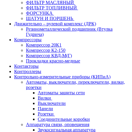
ФИЛЬТР МАСЛЯНЫЙ
ФИЛЬТР ТОПЛИВНЫЙ
ФОРСУНКА
ШАТУН И ПОРШЕНЬ
Движительно – рулевой комплекс (ДРК)
Резинометаллический подшипник (Втулка
Гудрича)
Компрессоры
Компрессор 20К1
Компрессор К2-150
Компрессор КВД-М(Г)
Прокладки красно-медные
Контакторы
Контроллеры
Контрольно-измерительные приборы (КИПиА)
Автоматы, выключатели, переключатели, вилки,
розетки
Автоматы защиты сети
Вилки
Выключатели
Панели
Розетки
Соединительные коробки
Аппаратура связи, оповещения
Звукосигнальная аппаратура