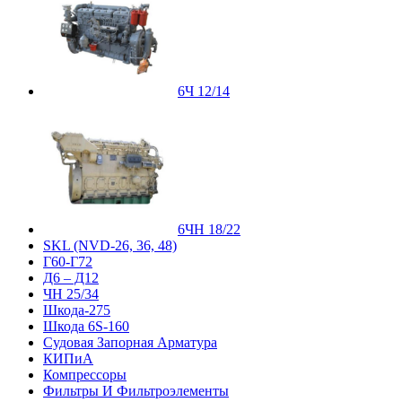
6Ч 12/14
6ЧН 18/22
SKL (NVD-26, 36, 48)
Г60-Г72
Д6 – Д12
ЧН 25/34
Шкода-275
Шкода 6S-160
Судовая Запорная Арматура
КИПиА
Компрессоры
Фильтры И Фильтроэлементы