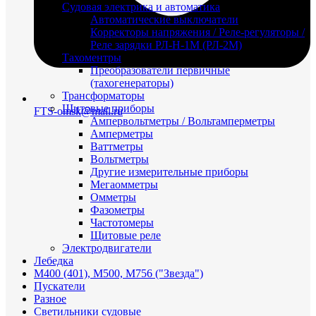
Судовая электрика и автоматика
Автоматические выключатели
Корректоры напряжения / Реле-регуляторы /
Реле зарядки РЛ-Н-1М (РЛ-2М)
Тахоментры
Преобразователи первичные
(тахогенераторы)
Трансформаторы
Щитовые приборы
FTS-omsk@mail.ru
Ампервольтметры / Вольтамперметры
Амперметры
Ваттметры
Вольтметры
Другие измерительные приборы
Мегаомметры
Омметры
Фазометры
Частотомеры
Щитовые реле
Электродвигатели
Лебедка
М400 (401), М500, М756 ("Звезда")
Пускатели
Разное
Светильники судовые