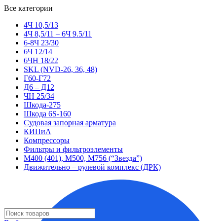
Все категории
4Ч 10,5/13
4Ч 8,5/11 – 6Ч 9.5/11
6-8Ч 23/30
6Ч 12/14
6ЧН 18/22
SKL (NVD-26, 36, 48)
Г60-Г72
Д6 – Д12
ЧН 25/34
Шкода-275
Шкода 6S-160
Судовая запорная арматура
КИПиА
Компрессоры
Фильтры и фильтроэлементы
М400 (401), М500, М756 (“Звезда”)
Движительно – рулевой комплекс (ДРК)