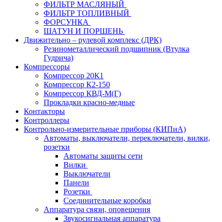
ФИЛЬТР МАСЛЯНЫЙ
ФИЛЬТР ТОПЛИВНЫЙ
ФОРСУНКА
ШАТУН И ПОРШЕНЬ
Движительно – рулевой комплекс (ДРК)
Резинометаллический подшипник (Втулка
Гудрича)
Компрессоры
Компрессор 20К1
Компрессор К2-150
Компрессор КВД-М(Г)
Прокладки красно-медные
Контакторы
Контроллеры
Контрольно-измерительные приборы (КИПиА)
Автоматы, выключатели, переключатели, вилки,
розетки
Автоматы защиты сети
Вилки
Выключатели
Панели
Розетки
Соединительные коробки
Аппаратура связи, оповещения
Звукосигнальная аппаратура