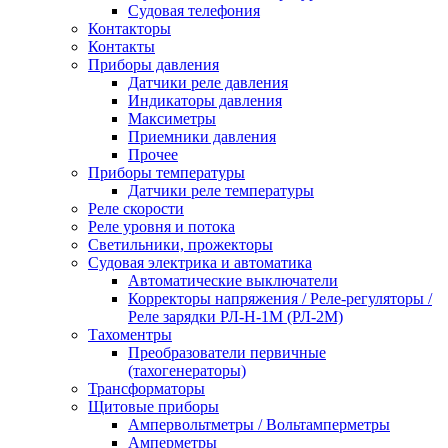
Судовая телефония
Контакторы
Контакты
Приборы давления
Датчики реле давления
Индикаторы давления
Максиметры
Приемники давления
Прочее
Приборы температуры
Датчики реле температуры
Реле скорости
Реле уровня и потока
Светильники, прожекторы
Судовая электрика и автоматика
Автоматические выключатели
Корректоры напряжения / Реле-регуляторы /
Реле зарядки РЛ-Н-1М (РЛ-2М)
Тахоментры
Преобразователи первичные
(тахогенераторы)
Трансформаторы
Щитовые приборы
Ампервольтметры / Вольтамперметры
Амперметры