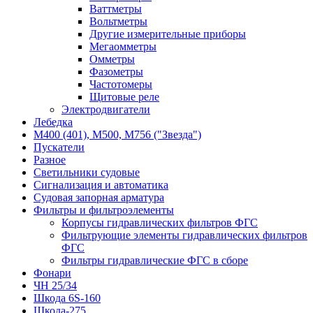
Ваттметры
Вольтметры
Другие измерительные приборы
Мегаомметры
Омметры
Фазометры
Частотомеры
Щитовые реле
Электродвигатели
Лебедка
М400 (401), М500, М756 ("Звезда")
Пускатели
Разное
Светильники судовые
Сигнализация и автоматика
Судовая запорная арматура
Фильтры и фильтроэлементы
Корпусы гидравлических фильтров ФГС
Фильтрующие элементы гидравлических фильтров
ФГС
Фильтры гидравлические ФГС в сборе
Фонари
ЧН 25/34
Шкода 6S-160
Шкода-275