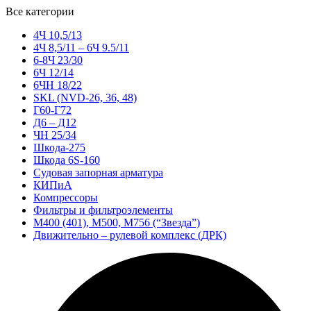
Все категории
4Ч 10,5/13
4Ч 8,5/11 – 6Ч 9.5/11
6-8Ч 23/30
6Ч 12/14
6ЧН 18/22
SKL (NVD-26, 36, 48)
Г60-Г72
Д6 – Д12
ЧН 25/34
Шкода-275
Шкода 6S-160
Судовая запорная арматура
КИПиА
Компрессоры
Фильтры и фильтроэлементы
М400 (401), М500, М756 (“Звезда”)
Движительно – рулевой комплекс (ДРК)