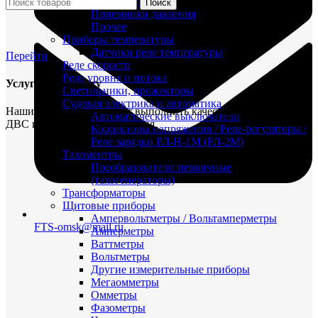
Максиметры
Поиск
Приемники давления
Прочее
Приборы температуры
Датчики реле температуры
Перейти
Реле скорости
Реле уровня и потока
Услуги по ремонту
Светильники, прожекторы
Судовая электрика и автоматика
Наши специалисты могут выполнить качественный ремонт
Автоматические выключатели
ДВС и судового оборудования.
Корректоры напряжения / Реле-регуляторы /
Реле зарядки РЛ-Н-1М (РЛ-2М)
Тахоментры
Преобразователи первичные
(тахогенераторы)
Трансформаторы
Щитовые приборы
Ампервольтметры / Вольтамперметры
FTS-omsk@mail.ru
Амперметры
Ваттметры
Вольтметры
Другие измерительные приборы
Мегаомметры
Омметры
Фазометры