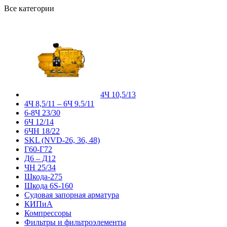
Все категории
4Ч 10,5/13
4Ч 8,5/11 – 6Ч 9.5/11
6-8Ч 23/30
6Ч 12/14
6ЧН 18/22
SKL (NVD-26, 36, 48)
Г60-Г72
Д6 – Д12
ЧН 25/34
Шкода-275
Шкода 6S-160
Судовая запорная арматура
КИПиА
Компрессоры
Фильтры и фильтроэлементы