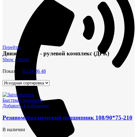
Перейти
Движительно - рулевой комплекс (ДРК)
Show column
Показать
12
24
36
48
Быстрый просмотр
Добавить в избранное
Резинометаллический подшипник 108/90*75-210
В наличии