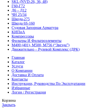
SKL (NVD-26, 36, 48)
Г60-Г72
Д6 – Д12
ЧН 25/34
Шкода-275
Шкода 6S-160
Судовая Запорная Арматура
КИПиА
Компрессоры
Фильтры И Фильтроэлементы
М400 (401), М500, М756 (“Звезда”)
Движительно – Рулевой Комплекс (ДРК)
Главная
Каталог
Услуги
О Компании
Доставка И Оплата
Контакты
Инструкции, Руководства По Эксплуатации
Избранные
Логин / Регистрация
Корзина
Закрыть