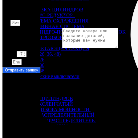
Не нашли деталь?
6Ч 12/14
ГОЛОВКА ЦИЛИНДРОВ
РЕВЕРС-РЕДУКТОР
Оставьте заявку и мы постараемся вам помочь.
СИСТЕМА ОХЛАЖДЕНИЯ
Имя
ТОПЛИВНАЯ СИСТЕМА
ЦИЛИНДРО-ПОРШНЕВАЯ ГРУППА, БЛОК
ЭЛЕКТРООБОРУДОВАНИЕ, ПРИБОРЫ
6ЧН 18/22
Укажите название или номера деталей
НАГНЕТАЮЩАЯ СЕКЦИЯ
SKL (NVD-26, 36, 48)
Телефон
NVD 26
Email
NVD 36
Отправить заявку
NVD 48
Автоматические выключатели
Руководства и инструкции
Г60-Г72
Генераторы
Д6 – Д12
Посмотрите руководства к ДВС и другому оборудованию.
БЛОК ЦИЛИНДРОВ
ВАЛ КОЛЕНЧАТЫЙ
ВАЛ ОТБОРА МОЩНОСТИ
ВАЛ РАСПРЕДЕЛИТЕЛЬНЫЙ
ВОЗДУХОРАСПРЕДЕЛИТЕЛЬ
ГОЛОВКА БЛОКА
КАРТЕР
НАГНЕТАЮЩАЯ СЕКЦИЯ