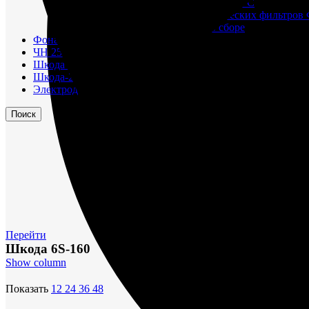
Корпусы гидравлических фильтров ФГС
Фильтрующие элементы гидравлических фильтров
Фильтры гидравлические ФГС в сборе
Фонари
ЧН 25/34
Шкода 6S-160
Шкода-275
Электродвигатели
Поиск
Перейти
Шкода 6S-160
Show column
Показать
12
24
36
48