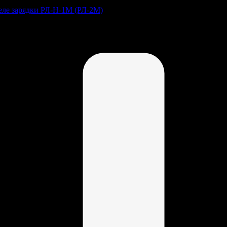
Реле зарядки РЛ-Н-1М (РЛ-2М)