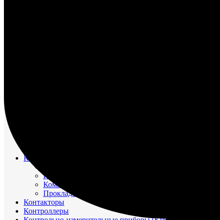
НАСОС ВОДЯНОЙ
НАСОС ЗАБОРТНОЙ ВОДЫ
НАСОС МАСЛЯНЫЙ
НАСОС ТОПЛИВНЫЙ
НАСОС ТОПЛИВОПОДКАЧИВАЮЩИЙ
НАСОС ЭЛЕКТРОМАСЛОПРОКАЧИВАЮЩИЙ
ОХЛАДИТЕЛИ
РЕВЕРС-РЕДУКТОР
ТРУБОПРОВОД ВОДЯНОЙ
ТРУБОПРОВОД ВОЗДУШНЫЙ
ТРУБОПРОВОД ТОПЛИВНЫЙ
ФИЛЬТР МАСЛЯНЫЙ
ФИЛЬТР ТОПЛИВНЫЙ
ФОРСУНКА
ШАТУН И ПОРШЕНЬ
Движительно – рулевой комплекс (ДРК)
Резинометаллический подшипник (Втулка Гудрича)
Компрессоры
Компрессор 20К1
Компрессор К2-150
Компрессор КВД-М(Г)
Прокладки красно-медные
Контакторы
Контроллеры
Контрольно-измерительные приборы (КИПиА)