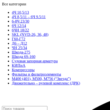
Все категории
4Ч 10,5/13
4Ч 8,5/11 – 6Ч 9.5/11
6-8Ч 23/30
6Ч 12/14
6ЧН 18/22
SKL (NVD-26, 36, 48)
Г60-Г72
Д6 – Д12
ЧН 25/34
Шкода-275
Шкода 6S-160
Судовая запорная арматура
КИПиА
Компрессоры
Фильтры и фильтроэлементы
М400 (401), М500, М756 (“Звезда”)
Движительно – рулевой комплекс (ДРК)