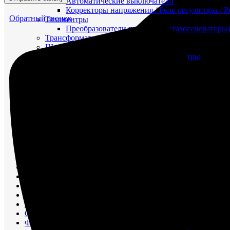
Автоматические выключатели
Корректоры напряжения / Реле-регуляторы / 
Обратный звонок
Тахоментры
Преобразователи первичные (тахогенераторы)
Трансформаторы
Щитовые приборы
Ампервольтметры / Вольтамперметры
Амперметры
Ваттметры
Вольтметры
Другие измерительные приборы
Мегаомметры
Омметры
Фазометры
Частотомеры
Щитовые реле
Электродвигатели
Лебедка
М400 (401), М500, М756 ("Звезда")
Пускатели
Разное
Светильники судовые
Сигнализация и автоматика
Судовая запорная арматура
Фильтры и фильтроэлементы