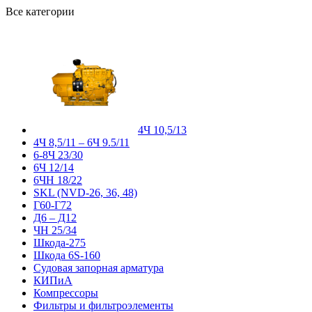
Все категории
4Ч 10,5/13
4Ч 8,5/11 – 6Ч 9.5/11
6-8Ч 23/30
6Ч 12/14
6ЧН 18/22
SKL (NVD-26, 36, 48)
Г60-Г72
Д6 – Д12
ЧН 25/34
Шкода-275
Шкода 6S-160
Судовая запорная арматура
КИПиА
Компрессоры
Фильтры и фильтроэлементы