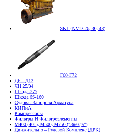
SKL (NVD-26, 36, 48)
Г60-Г72
Д6 – Д12
ЧН 25/34
Шкода-275
Шкода 6S-160
Судовая Запорная Арматура
КИПиА
Компрессоры
Фильтры И Фильтроэлементы
М400 (401), М500, М756 (“Звезда”)
Движительно – Рулевой Комплекс (ДРК)