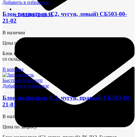
Добавить в избранное
Блок цилиндров (С2, чугун, левый) СБ503-00-
+7 (913) 672-49-54
21-02
В наличии
Цена по запросу
Блок цилиндров (С2, чугун, левый) Д6-Д12. Быстрая поставка
со склада!
В корзину
Быстрый просмотр
Добавить в избранное
Блок цилиндров (С2, чугун, правый) СБ503-00-
21-01
В наличии
Цена по запросу