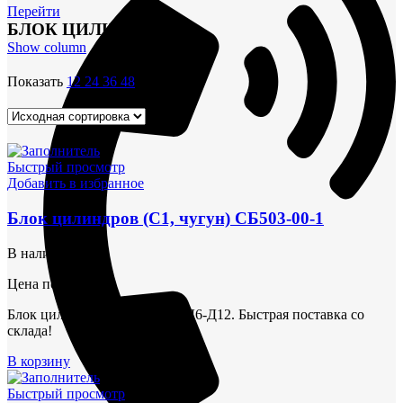
Перейти
БЛОК ЦИЛИНДРОВ
Show column
Показать
12
24
36
48
Быстрый просмотр
Добавить в избранное
Блок цилиндров (С1, чугун) СБ503-00-1
В наличии
Цена по запросу
Блок цилиндров (С1, чугун) Д6-Д12. Быстрая поставка со
склада!
В корзину
Быстрый просмотр