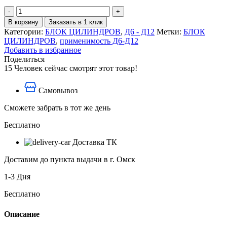
Количество
товара
В корзину
Заказать в 1 клик
Кольцо
Категории:
БЛОК ЦИЛИНДРОВ
,
Д6 - Д12
Метки:
БЛОК
уплотнительное
ЦИЛИНДРОВ
,
применимость Д6-Д12
503-
Добавить в избранное
12
Поделиться
15
Человек сейчас смотрят этот товар!
Самовывоз
Сможете забрать в тот же день
Бесплатно
Доставка ТК
Доставим до пункта выдачи в г. Омск
1-3 Дня
Бесплатно
Описание