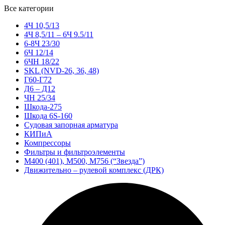
Все категории
4Ч 10,5/13
4Ч 8,5/11 – 6Ч 9.5/11
6-8Ч 23/30
6Ч 12/14
6ЧН 18/22
SKL (NVD-26, 36, 48)
Г60-Г72
Д6 – Д12
ЧН 25/34
Шкода-275
Шкода 6S-160
Судовая запорная арматура
КИПиА
Компрессоры
Фильтры и фильтроэлементы
М400 (401), М500, М756 (“Звезда”)
Движительно – рулевой комплекс (ДРК)