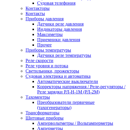
Судовая телефония
Контакторы
Контакты
Приборы давления
Датчики реле давления
Индикаторы давления
Максиметры
Приемники давления
Прочее
Приборы температуры
Датчики реле температуры
Реле скорости
Реле уровня и потока
Светильники, прожекторы
Судовая электрика и автоматика
Автоматические выключатели
Корректоры напряжения / Реле-регуляторы /
Реле зарядки РЛ-Н-1М (РЛ-2М)
Тахоментры
Преобразователи первичные
(тахогенераторы)
Трансформаторы
Щитовые приборы
Ампервольтметры / Вольтамперметры
Амперметры