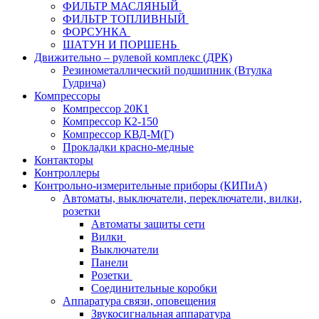
ФИЛЬТР МАСЛЯНЫЙ
ФИЛЬТР ТОПЛИВНЫЙ
ФОРСУНКА
ШАТУН И ПОРШЕНЬ
Движительно – рулевой комплекс (ДРК)
Резинометаллический подшипник (Втулка
Гудрича)
Компрессоры
Компрессор 20К1
Компрессор К2-150
Компрессор КВД-М(Г)
Прокладки красно-медные
Контакторы
Контроллеры
Контрольно-измерительные приборы (КИПиА)
Автоматы, выключатели, переключатели, вилки,
розетки
Автоматы защиты сети
Вилки
Выключатели
Панели
Розетки
Соединительные коробки
Аппаратура связи, оповещения
Звукосигнальная аппаратура