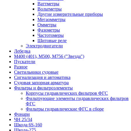
Ваттметры
Вольтметры
Другие измерительные приборы
Мегаомметры
Омметры
Фазометры
Частотомеры
Щитовые реле
Электродвигатели
Лебедка
М400 (401), М500, М756 ("Звезда")
Пускатели
Разное
Светильники судовые
Сигнализация и автоматика
Судовая запорная арматура
Фильтры и фильтроэлементы
Корпусы гидравлических фильтров ФГС
Фильтрующие элементы гидравлических фильтров
ФГС
Фильтры гидравлические ФГС в сборе
Фонари
ЧН 25/34
Шкода 6S-160
Шкода-275