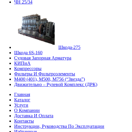
ЧН 25/34
Шкода-275
Шкода 6S-160
Судовая Запорная Арматура
КИПиА
Компрессоры
Фильтры И Фильтроэлементы
М400 (401), М500, М756 (“Звезда”)
Движительно – Рулевой Комплекс (ДРК)
Главная
Каталог
Услуги
О Компании
Доставка И Оплата
Контакты
Инструкции, Руководства По Эксплуатации
Избранные