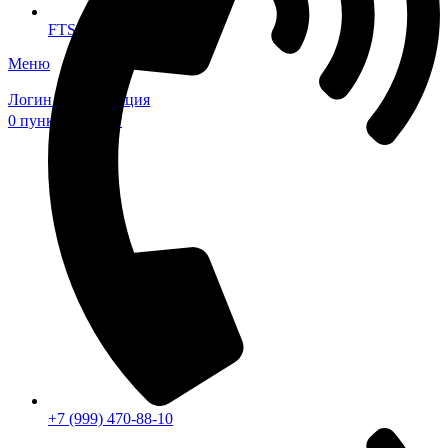
FTS-omsk@mail.ru
Меню
Логин / Регистрация
0
пунктов
0,00
₽
+7 (999) 470-88-10