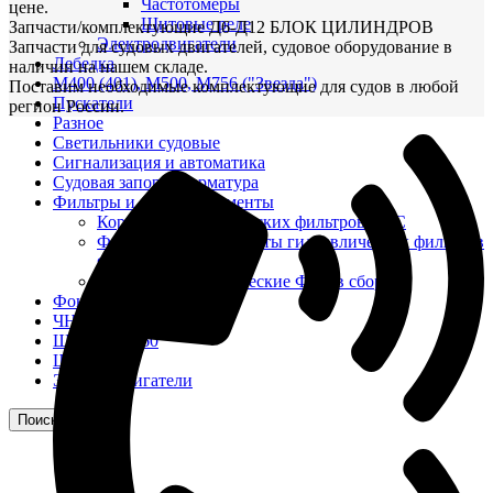
Частотомеры
цене.
Щитовые реле
Запчасти/комплектующие Д6-Д12 БЛОК ЦИЛИНДРОВ
Электродвигатели
Запчасти для судовых двигателей, судовое оборудование в
Лебедка
наличии на нашем складе.
М400 (401), М500, М756 ("Звезда")
Поставим необходимые комплектующие для судов в любой
Пускатели
регион России.
Разное
Светильники судовые
Сигнализация и автоматика
Судовая запорная арматура
Фильтры и фильтроэлементы
Корпусы гидравлических фильтров ФГС
Фильтрующие элементы гидравлических фильтров
ФГС
Фильтры гидравлические ФГС в сборе
Фонари
ЧН 25/34
Шкода 6S-160
Шкода-275
Электродвигатели
Поиск