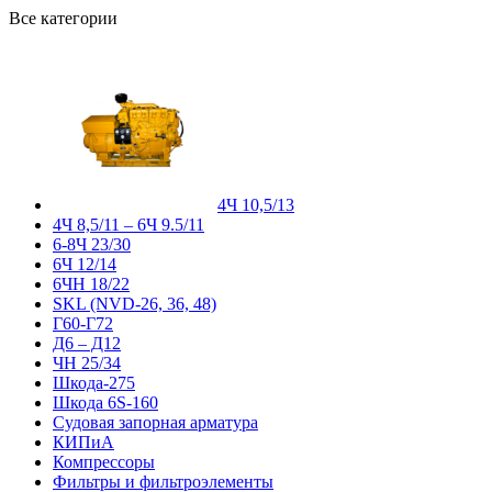
Все категории
4Ч 10,5/13
4Ч 8,5/11 – 6Ч 9.5/11
6-8Ч 23/30
6Ч 12/14
6ЧН 18/22
SKL (NVD-26, 36, 48)
Г60-Г72
Д6 – Д12
ЧН 25/34
Шкода-275
Шкода 6S-160
Судовая запорная арматура
КИПиА
Компрессоры
Фильтры и фильтроэлементы