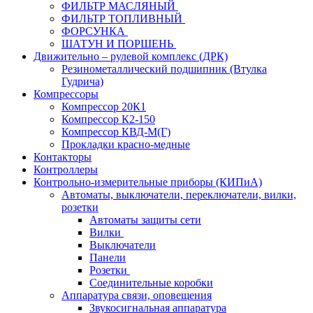
ФИЛЬТР МАСЛЯНЫЙ
ФИЛЬТР ТОПЛИВНЫЙ
ФОРСУНКА
ШАТУН И ПОРШЕНЬ
Движительно – рулевой комплекс (ДРК)
Резинометаллический подшипник (Втулка
Гудрича)
Компрессоры
Компрессор 20К1
Компрессор К2-150
Компрессор КВД-М(Г)
Прокладки красно-медные
Контакторы
Контроллеры
Контрольно-измерительные приборы (КИПиА)
Автоматы, выключатели, переключатели, вилки,
розетки
Автоматы защиты сети
Вилки
Выключатели
Панели
Розетки
Соединительные коробки
Аппаратура связи, оповещения
Звукосигнальная аппаратура