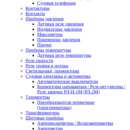
Судовая телефония
Контакторы
Контакты
Приборы давления
Датчики реле давления
Индикаторы давления
Максиметры
Приемники давления
Прочее
Приборы температуры
Датчики реле температуры
Реле скорости
Реле уровня и потока
Светильники, прожекторы
Судовая электрика и автоматика
Автоматические выключатели
Корректоры напряжения / Реле-регуляторы /
Реле зарядки РЛ-Н-1М (РЛ-2М)
Тахоментры
Преобразователи первичные
(тахогенераторы)
Трансформаторы
Щитовые приборы
Ампервольтметры / Вольтамперметры
Амперметры