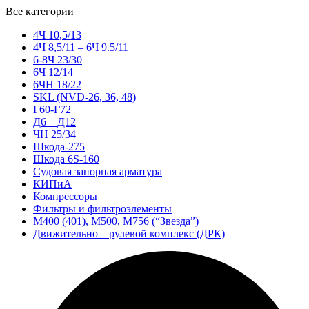
Все категории
4Ч 10,5/13
4Ч 8,5/11 – 6Ч 9.5/11
6-8Ч 23/30
6Ч 12/14
6ЧН 18/22
SKL (NVD-26, 36, 48)
Г60-Г72
Д6 – Д12
ЧН 25/34
Шкода-275
Шкода 6S-160
Судовая запорная арматура
КИПиА
Компрессоры
Фильтры и фильтроэлементы
М400 (401), М500, М756 (“Звезда”)
Движительно – рулевой комплекс (ДРК)