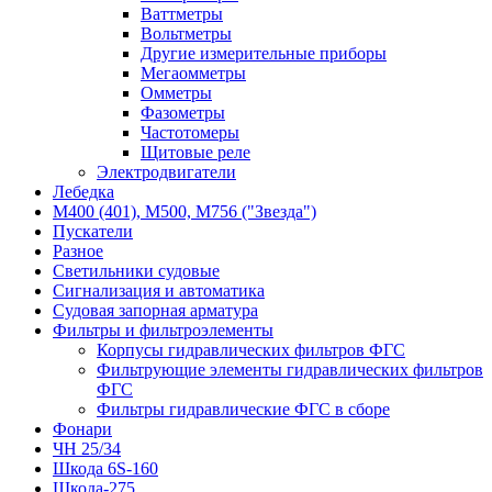
Ваттметры
Вольтметры
Другие измерительные приборы
Мегаомметры
Омметры
Фазометры
Частотомеры
Щитовые реле
Электродвигатели
Лебедка
М400 (401), М500, М756 ("Звезда")
Пускатели
Разное
Светильники судовые
Сигнализация и автоматика
Судовая запорная арматура
Фильтры и фильтроэлементы
Корпусы гидравлических фильтров ФГС
Фильтрующие элементы гидравлических фильтров
ФГС
Фильтры гидравлические ФГС в сборе
Фонари
ЧН 25/34
Шкода 6S-160
Шкода-275