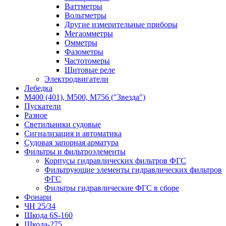
Ваттметры
Вольтметры
Другие измерительные приборы
Мегаомметры
Омметры
Фазометры
Частотомеры
Щитовые реле
Электродвигатели
Лебедка
М400 (401), М500, М756 ("Звезда")
Пускатели
Разное
Светильники судовые
Сигнализация и автоматика
Судовая запорная арматура
Фильтры и фильтроэлементы
Корпусы гидравлических фильтров ФГС
Фильтрующие элементы гидравлических фильтров
ФГС
Фильтры гидравлические ФГС в сборе
Фонари
ЧН 25/34
Шкода 6S-160
Шкода-275