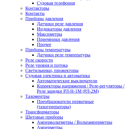
Судовая телефония
Контакторы
Контакты
Приборы давления
Датчики реле давления
Индикаторы давления
Максиметры
Приемники давления
Прочее
Приборы температуры
Датчики реле температуры
Реле скорости
Реле уровня и потока
Светильники, прожекторы
Судовая электрика и автоматика
Автоматические выключатели
Корректоры напряжения / Реле-регуляторы /
Реле зарядки РЛ-Н-1М (РЛ-2М)
Тахоментры
Преобразователи первичные
(тахогенераторы)
Трансформаторы
Щитовые приборы
Ампервольтметры / Вольтамперметры
Амперметры