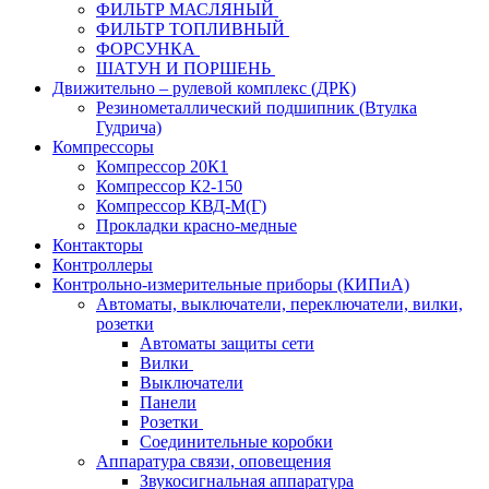
ФИЛЬТР МАСЛЯНЫЙ
ФИЛЬТР ТОПЛИВНЫЙ
ФОРСУНКА
ШАТУН И ПОРШЕНЬ
Движительно – рулевой комплекс (ДРК)
Резинометаллический подшипник (Втулка
Гудрича)
Компрессоры
Компрессор 20К1
Компрессор К2-150
Компрессор КВД-М(Г)
Прокладки красно-медные
Контакторы
Контроллеры
Контрольно-измерительные приборы (КИПиА)
Автоматы, выключатели, переключатели, вилки,
розетки
Автоматы защиты сети
Вилки
Выключатели
Панели
Розетки
Соединительные коробки
Аппаратура связи, оповещения
Звукосигнальная аппаратура