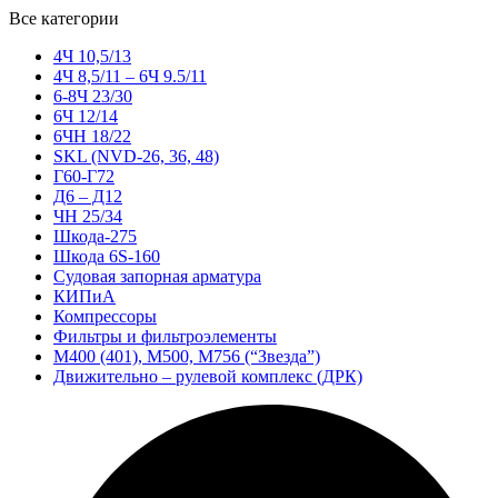
Все категории
4Ч 10,5/13
4Ч 8,5/11 – 6Ч 9.5/11
6-8Ч 23/30
6Ч 12/14
6ЧН 18/22
SKL (NVD-26, 36, 48)
Г60-Г72
Д6 – Д12
ЧН 25/34
Шкода-275
Шкода 6S-160
Судовая запорная арматура
КИПиА
Компрессоры
Фильтры и фильтроэлементы
М400 (401), М500, М756 (“Звезда”)
Движительно – рулевой комплекс (ДРК)