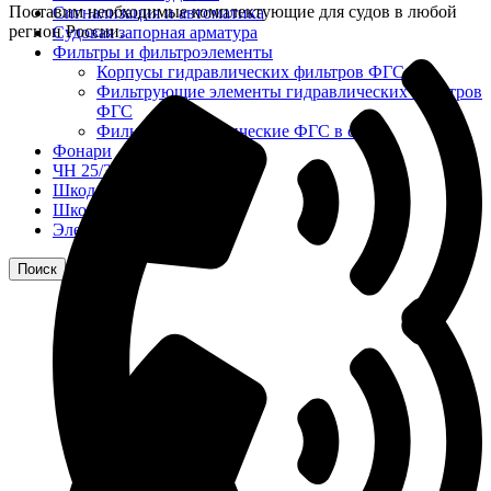
Поставим необходимые комплектующие для судов в любой
Сигнализация и автоматика
регион России.
Судовая запорная арматура
Фильтры и фильтроэлементы
Корпусы гидравлических фильтров ФГС
Фильтрующие элементы гидравлических фильтров
ФГС
Фильтры гидравлические ФГС в сборе
Фонари
ЧН 25/34
Шкода 6S-160
Шкода-275
Электродвигатели
Поиск