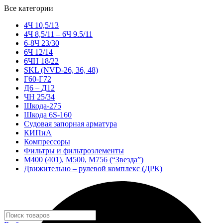
Все категории
4Ч 10,5/13
4Ч 8,5/11 – 6Ч 9.5/11
6-8Ч 23/30
6Ч 12/14
6ЧН 18/22
SKL (NVD-26, 36, 48)
Г60-Г72
Д6 – Д12
ЧН 25/34
Шкода-275
Шкода 6S-160
Судовая запорная арматура
КИПиА
Компрессоры
Фильтры и фильтроэлементы
М400 (401), М500, М756 (“Звезда”)
Движительно – рулевой комплекс (ДРК)