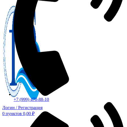
+7 (999) 470-88-10
Логин / Регистрация
0
пунктов
0,00
₽