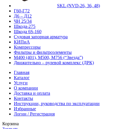
SKL (NVD-26, 36, 48)
Г60-Г72
Д6 – Д12
ЧН 25/34
Шкода-275
Шкода 6S-160
Судовая запорная арматура
КИПиА
Компрессоры
Фильтры и фильтроэлементы
М400 (401), М500, М756 (“Звезда”)
Движительно – рулевой комплекс (ДРК)
Главная
Каталог
Услуги
О компании
Доставка и оплата
Контакты
Инструкции, руководства по эксплуатации
Избранные
Логин / Регистрация
Корзина
Закрыть