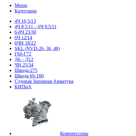
Меню
Категории
4Ч 10,5/13
4Ч 8,5/11 – 6Ч 9.5/11
6-8Ч 23/30
6Ч 12/14
6ЧН 18/22
SKL (NVD-26, 36, 48)
Г60-Г72
Д6 – Д12
ЧН 25/34
Шкода-275
Шкода 6S-160
Судовая Запорная Арматура
КИПиА
Компрессоры