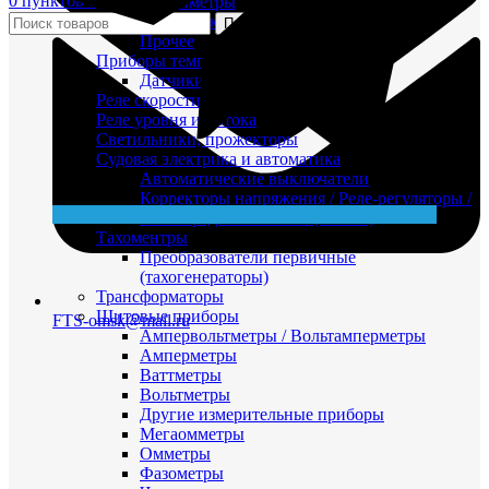
0
пунктов
0,00
₽
Максиметры
Приемники давления
Поиск
Прочее
Приборы температуры
Датчики реле температуры
Реле скорости
Реле уровня и потока
Светильники, прожекторы
Судовая электрика и автоматика
Автоматические выключатели
Корректоры напряжения / Реле-регуляторы /
Реле зарядки РЛ-Н-1М (РЛ-2М)
Тахоментры
Преобразователи первичные
(тахогенераторы)
Трансформаторы
Щитовые приборы
FTS-omsk@mail.ru
Ампервольтметры / Вольтамперметры
Амперметры
Ваттметры
Вольтметры
Другие измерительные приборы
Мегаомметры
Омметры
Фазометры