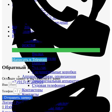
Компрессоры
Компрессор 20К1
Компрессор К2-150
Компрессор КВД-М(Г)
Прокладки красно-медные
Контакторы
Контроллеры
Контрольно-измерительные приборы (КИПиА)
Автоматы, выключатели, переключатели, вилки,
розетки
Автоматы защиты сети
Вилки
Выключатели
Написать в Telegram
Панели
Обратный звонок
Розетки
Соединительные коробки
Аппаратура связи, оповещения
Оставьте заявку и мы свяжемся с вами.
Звукосигнальная аппаратура
+7 (913) 672-49-54
Имя
Судовая телефония
Контакторы
Телефон
Контакты
Отправить заявку
Приборы давления
Логин / Регистрация
Датчики реле давления
0
Избранные
Индикаторы давления