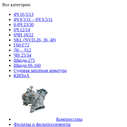
Все категории
4Ч 10,5/13
4Ч 8,5/11 – 6Ч 9.5/11
6-8Ч 23/30
6Ч 12/14
6ЧН 18/22
SKL (NVD-26, 36, 48)
Г60-Г72
Д6 – Д12
ЧН 25/34
Шкода-275
Шкода 6S-160
Судовая запорная арматура
КИПиА
Компрессоры
Фильтры и фильтроэлементы