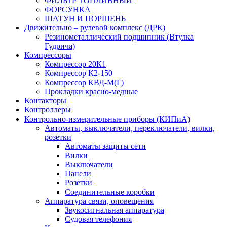
ФИЛЬТР ТОПЛИВНЫЙ
ФОРСУНКА
ШАТУН И ПОРШЕНЬ
Движительно – рулевой комплекс (ДРК)
Резинометаллический подшипник (Втулка
Гудрича)
Компрессоры
Компрессор 20К1
Компрессор К2-150
Компрессор КВД-М(Г)
Прокладки красно-медные
Контакторы
Контроллеры
Контрольно-измерительные приборы (КИПиА)
Автоматы, выключатели, переключатели, вилки,
розетки
Автоматы защиты сети
Вилки
Выключатели
Панели
Розетки
Соединительные коробки
Аппаратура связи, оповещения
Звукосигнальная аппаратура
Судовая телефония