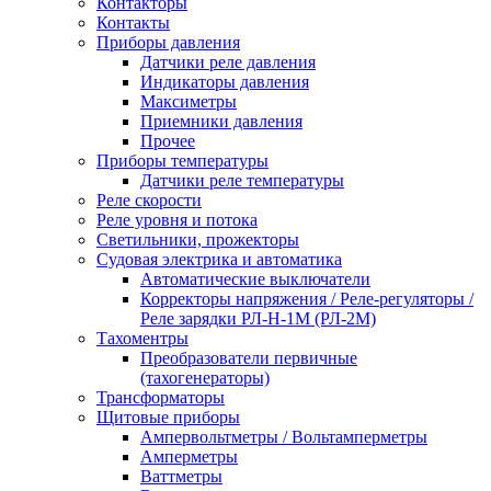
Контакторы
Контакты
Приборы давления
Датчики реле давления
Индикаторы давления
Максиметры
Приемники давления
Прочее
Приборы температуры
Датчики реле температуры
Реле скорости
Реле уровня и потока
Светильники, прожекторы
Судовая электрика и автоматика
Автоматические выключатели
Корректоры напряжения / Реле-регуляторы /
Реле зарядки РЛ-Н-1М (РЛ-2М)
Тахоментры
Преобразователи первичные
(тахогенераторы)
Трансформаторы
Щитовые приборы
Ампервольтметры / Вольтамперметры
Амперметры
Ваттметры