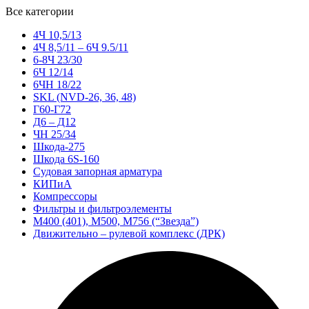
Все категории
4Ч 10,5/13
4Ч 8,5/11 – 6Ч 9.5/11
6-8Ч 23/30
6Ч 12/14
6ЧН 18/22
SKL (NVD-26, 36, 48)
Г60-Г72
Д6 – Д12
ЧН 25/34
Шкода-275
Шкода 6S-160
Судовая запорная арматура
КИПиА
Компрессоры
Фильтры и фильтроэлементы
М400 (401), М500, М756 (“Звезда”)
Движительно – рулевой комплекс (ДРК)