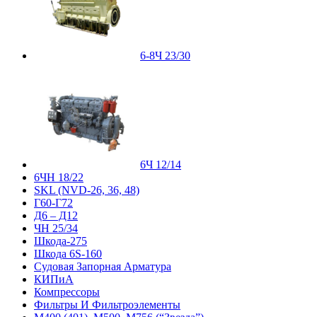
6-8Ч 23/30
6Ч 12/14
6ЧН 18/22
SKL (NVD-26, 36, 48)
Г60-Г72
Д6 – Д12
ЧН 25/34
Шкода-275
Шкода 6S-160
Судовая Запорная Арматура
КИПиА
Компрессоры
Фильтры И Фильтроэлементы