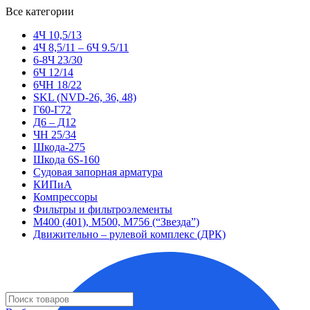
Все категории
4Ч 10,5/13
4Ч 8,5/11 – 6Ч 9.5/11
6-8Ч 23/30
6Ч 12/14
6ЧН 18/22
SKL (NVD-26, 36, 48)
Г60-Г72
Д6 – Д12
ЧН 25/34
Шкода-275
Шкода 6S-160
Судовая запорная арматура
КИПиА
Компрессоры
Фильтры и фильтроэлементы
М400 (401), М500, М756 (“Звезда”)
Движительно – рулевой комплекс (ДРК)