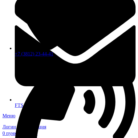
+7 (3812) 23-44-41
FTS-omsk@mail.ru
Меню
Логин / Регистрация
0
пунктов
0,00
₽