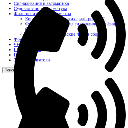
Сигнализация и автоматика
Судовая запорная арматура
Фильтры и фильтроэлементы
Корпусы гидравлических фильтров ФГС
Фильтрующие элементы гидравлических фильтров
ФГС
Фильтры гидравлические ФГС в сборе
Фонари
ЧН 25/34
Шкода 6S-160
Шкода-275
Электродвигатели
Поиск