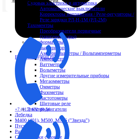
любой регион России.
Судовая электрика и автоматика
Автоматические выключатели
Корректоры напряжения / Реле-регуляторы /
Реле зарядки РЛ-Н-1М (РЛ-2М)
Тахоментры
Преобразователи первичные
(тахогенераторы)
Трансформаторы
Щитовые приборы
Ампервольтметры / Вольтамперметры
FTS-omsk@mail.ru
Амперметры
Ваттметры
Вольтметры
Другие измерительные приборы
Мегаомметры
Омметры
Фазометры
Частотомеры
Щитовые реле
Электродвигатели
+7 (913) 672-49-54
Лебедка
М400 (401), М500, М756 ("Звезда")
Пускатели
Разное
Светильники судовые