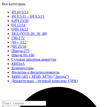
Все категории
4Ч 10,5/13
4Ч 8,5/11 – 6Ч 9.5/11
6-8Ч 23/30
6Ч 12/14
6ЧН 18/22
SKL (NVD-26, 36, 48)
Г60-Г72
Д6 – Д12
ЧН 25/34
Шкода-275
Шкода 6S-160
Судовая запорная арматура
КИПиА
Компрессоры
Фильтры и фильтроэлементы
М400 (401), М500, М756 (“Звезда”)
Движительно – рулевой комплекс (ДРК)