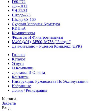
Г60-Г72
Д6 – Д12
ЧН 25/34
Шкода-275
Шкода 6S-160
Судовая Запорная Арматура
КИПиА
Компрессоры
Фильтры И Фильтроэлементы
М400 (401), М500, М756 (“Звезда”)
Движительно – Рулевой Комплекс (ДРК)
Главная
Каталог
Услуги
О Компании
Доставка И Оплата
Контакты
Инструкции, Руководства По Эксплуатации
Избранные
Логин / Регистрация
Корзина
Закрыть
Вход