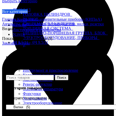
Выбрать категорию
4Ч 10,5/13
Все категории
ГОЛОВКА ЦИЛИНДРОВ
РАЗНОЕ
Главная
Контрольно-измерительные приборы (КИПиА)
Главная
СИСТЕМА ОХЛАЖДЕНИЯ
Автоматы, выключатели, переключатели, вилки, розетки
Каталог
ТОПЛИВНАЯ СИСТЕМА
Вилки
Инструкции и руководства
ЦИЛИНДРО-ПОРШНЕВАЯ ГРУППА, БЛОК
Услуги
ЭЛЕКТРООБОРУДОВАНИЕ, ПРИБОРЫ
Показаны все результаты (5)
4Ч 8,5/11 – 6Ч 9.5/11
Заказать детали
Вал коленчатый
Вал распределительный
Водяной насос
Поиск товаров
Глушитель
Головка цилиндра
Введите название детали
Инструмент и приспособление
Коллектор выхлопной
Поиск
Масляный насос
Реверс-редуктор
Категории товаров
Топливная аппаратура
Форсунки
Выберите подходящую категорию
Холодильник
Электрооборудование
6-8Ч 23/30
НАГНЕТАЮЩАЯ СЕКЦИЯ