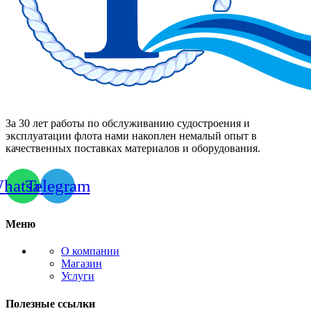
За 30 лет работы по обслуживанию судостроения и
эксплуатации флота нами накоплен немалый опыт в
качественных поставках материалов и оборудования.
hatsapp
Telegram
Меню
О компании
Магазин
Услуги
Полезные ссылки