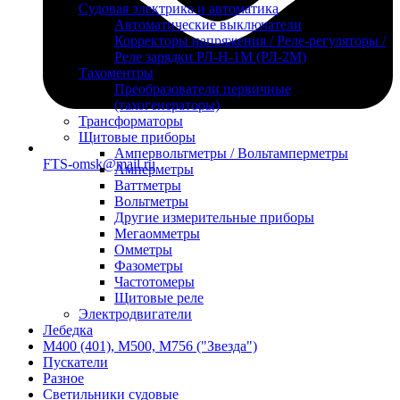
Судовая электрика и автоматика
Автоматические выключатели
Корректоры напряжения / Реле-регуляторы /
Реле зарядки РЛ-Н-1М (РЛ-2М)
Тахоментры
Преобразователи первичные
(тахогенераторы)
Трансформаторы
Щитовые приборы
Ампервольтметры / Вольтамперметры
FTS-omsk@mail.ru
Амперметры
Ваттметры
Вольтметры
Другие измерительные приборы
Мегаомметры
Омметры
Фазометры
Частотомеры
Щитовые реле
Электродвигатели
Лебедка
М400 (401), М500, М756 ("Звезда")
Пускатели
Разное
Светильники судовые