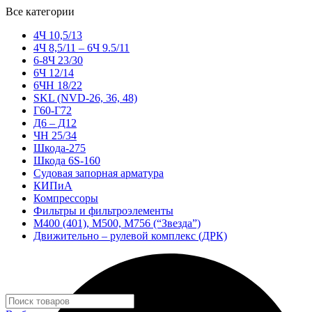
Все категории
4Ч 10,5/13
4Ч 8,5/11 – 6Ч 9.5/11
6-8Ч 23/30
6Ч 12/14
6ЧН 18/22
SKL (NVD-26, 36, 48)
Г60-Г72
Д6 – Д12
ЧН 25/34
Шкода-275
Шкода 6S-160
Судовая запорная арматура
КИПиА
Компрессоры
Фильтры и фильтроэлементы
М400 (401), М500, М756 (“Звезда”)
Движительно – рулевой комплекс (ДРК)