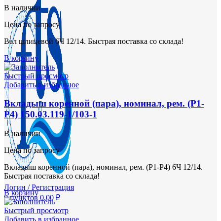
В наличии
Цена по запросу
Вал шлицевой 6Ч 12/14. Быстрая поставка со склада!
В корзину
Быстрый просмотр
Добавить в избранное
Вкладыш коренной (пара), номинал, рем. (Р1-
Р4) 150.03.119-1/103-1
В наличии
Цена по запросу
Вкладыш коренной (пара), номинал, рем. (Р1-Р4) 6Ч 12/14.
Быстрая поставка со склада!
Логин / Регистрация
В корзину
0
пунктов
0,00
₽
Быстрый просмотр
Добавить в избранное