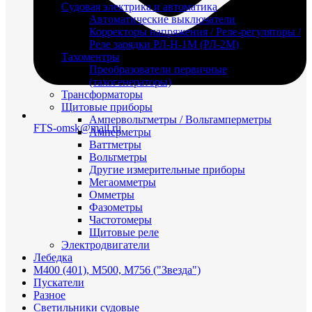
Судовая электрика и автоматика
Автоматические выключатели
Корректоры напряжения / Реле-регуляторы /
Реле зарядки РЛ-Н-1М (РЛ-2М)
Тахоментры
Преобразователи первичные
(тахогенераторы)
Трансформаторы
Щитовые приборы
Ампервольтметры / Вольтамперметры
FTS-omsk@mail.ru
Амперметры
Ваттметры
Вольтметры
Другие измерительные приборы
Мегаомметры
Омметры
Фазометры
Частотомеры
Щитовые реле
Электродвигатели
Лебедка
М400 (401), М500, М756 ("Звезда")
Пускатели
Разное
Светильники судовые