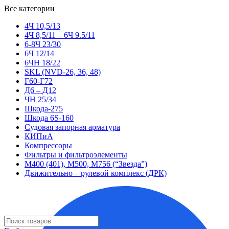
Все категории
4Ч 10,5/13
4Ч 8,5/11 – 6Ч 9.5/11
6-8Ч 23/30
6Ч 12/14
6ЧН 18/22
SKL (NVD-26, 36, 48)
Г60-Г72
Д6 – Д12
ЧН 25/34
Шкода-275
Шкода 6S-160
Судовая запорная арматура
КИПиА
Компрессоры
Фильтры и фильтроэлементы
М400 (401), М500, М756 (“Звезда”)
Движительно – рулевой комплекс (ДРК)