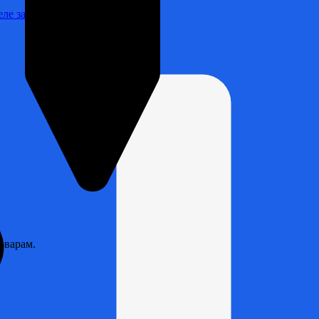
Реле зарядки РЛ-Н-1М (РЛ-2М)
оварам.