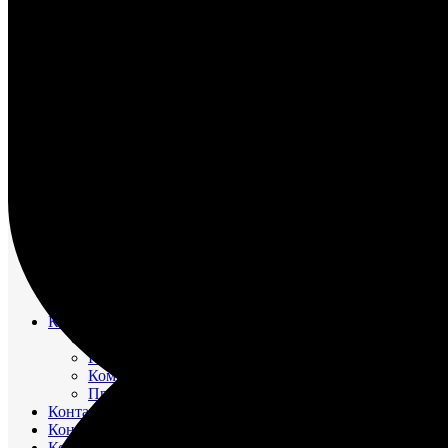
НАСОС ВОДЯНОЙ
НАСОС ЗАБОРТНОЙ ВОДЫ
НАСОС МАСЛЯНЫЙ
НАСОС ТОПЛИВНЫЙ
НАСОС ТОПЛИВОПОДКАЧИВАЮЩИЙ
НАСОС ЭЛЕКТРОМАСЛОПРОКАЧИВАЮЩИЙ
ОХЛАДИТЕЛИ
РЕВЕРС-РЕДУКТОР
ТРУБОПРОВОД ВОДЯНОЙ
ТРУБОПРОВОД ВОЗДУШНЫЙ
ТРУБОПРОВОД ТОПЛИВНЫЙ
ФИЛЬТР МАСЛЯНЫЙ
ФИЛЬТР ТОПЛИВНЫЙ
ФОРСУНКА
ШАТУН И ПОРШЕНЬ
Движительно – рулевой комплекс (ДРК)
Резинометаллический подшипник (Втулка Гудрича)
Компрессоры
Компрессор 20К1
Компрессор К2-150
Компрессор КВД-М(Г)
Прокладки красно-медные
Контакторы
Контроллеры
Контрольно-измерительные приборы (КИПиА)