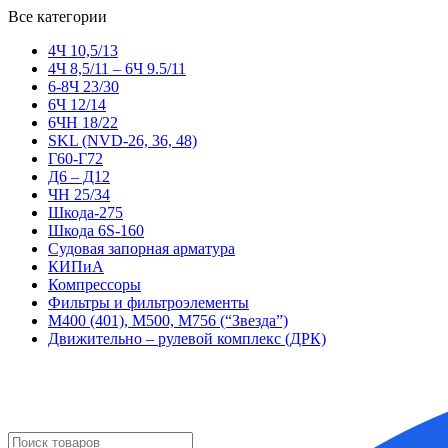
Все категории
4Ч 10,5/13
4Ч 8,5/11 – 6Ч 9.5/11
6-8Ч 23/30
6Ч 12/14
6ЧН 18/22
SKL (NVD-26, 36, 48)
Г60-Г72
Д6 – Д12
ЧН 25/34
Шкода-275
Шкода 6S-160
Судовая запорная арматура
КИПиА
Компрессоры
Фильтры и фильтроэлементы
М400 (401), М500, М756 (“Звезда”)
Движительно – рулевой комплекс (ДРК)