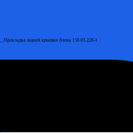
ОК
Прокладка задней крышки блока 150.03.228-1
.228-1
склада!