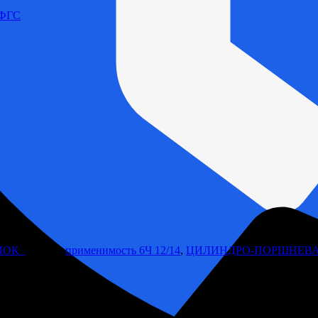
 ФГС
БЛОК
Метки:
применимость 6Ч 12/14
,
ЦИЛИНДРО-ПОРШНЕВА