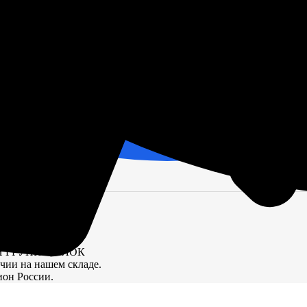
кой цене.
АЯ ГРУППА, БЛОК
ичии на нашем складе.
ион России.