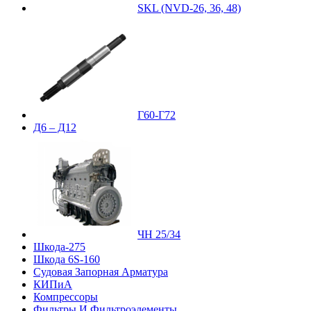
SKL (NVD-26, 36, 48)
Г60-Г72
Д6 – Д12
ЧН 25/34
Шкода-275
Шкода 6S-160
Судовая Запорная Арматура
КИПиА
Компрессоры
Фильтры И Фильтроэлементы