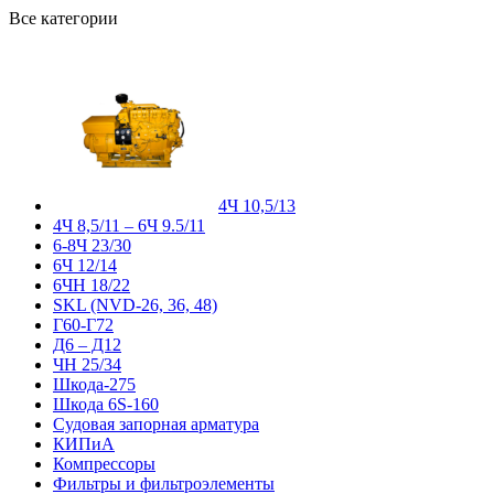
Все категории
4Ч 10,5/13
4Ч 8,5/11 – 6Ч 9.5/11
6-8Ч 23/30
6Ч 12/14
6ЧН 18/22
SKL (NVD-26, 36, 48)
Г60-Г72
Д6 – Д12
ЧН 25/34
Шкода-275
Шкода 6S-160
Судовая запорная арматура
КИПиА
Компрессоры
Фильтры и фильтроэлементы