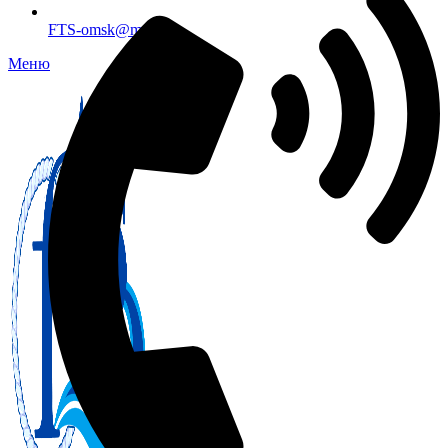
FTS-omsk@mail.ru
Меню