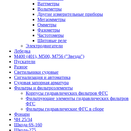
Ваттметры
Вольтметры
Другие измерительные приборы
Мегаомметры
Омметры
Фазометры
Частотомеры
Щитовые реле
Электродвигатели
Лебедка
М400 (401), М500, М756 ("Звезда")
Пускатели
Разное
Светильники судовые
Сигнализация и автоматика
Судовая запорная арматура
Фильтры и фильтроэлементы
Корпусы гидравлических фильтров ФГС
Фильтрующие элементы гидравлических фильтров
ФГС
Фильтры гидравлические ФГС в сборе
Фонари
ЧН 25/34
Шкода 6S-160
Шкода-275