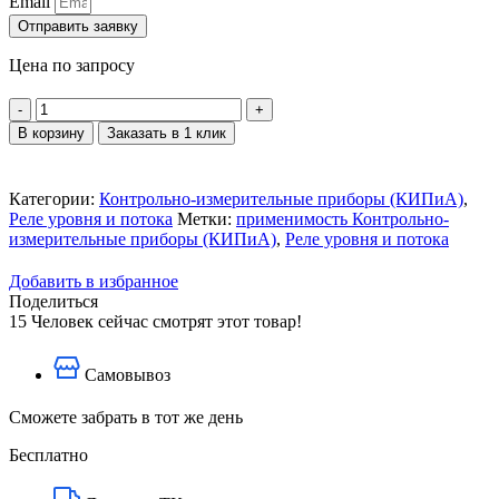
Email
Отправить заявку
Цена по запросу
Количество
товара
В корзину
Заказать в 1 клик
Реле
уровня
РОС-400-
Категории:
Контрольно-измерительные приборы (КИПиА)
,
1
Реле уровня и потока
Метки:
применимость Контрольно-
измерительные приборы (КИПиА)
,
Реле уровня и потока
Добавить в избранное
Поделиться
15
Человек сейчас смотрят этот товар!
Самовывоз
Сможете забрать в тот же день
Бесплатно