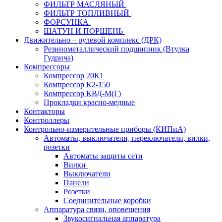
ФИЛЬТР МАСЛЯНЫЙ
ФИЛЬТР ТОПЛИВНЫЙ
ФОРСУНКА
ШАТУН И ПОРШЕНЬ
Движительно – рулевой комплекс (ДРК)
Резинометаллический подшипник (Втулка
Гудрича)
Компрессоры
Компрессор 20К1
Компрессор К2-150
Компрессор КВД-М(Г)
Прокладки красно-медные
Контакторы
Контроллеры
Контрольно-измерительные приборы (КИПиА)
Автоматы, выключатели, переключатели, вилки,
розетки
Автоматы защиты сети
Вилки
Выключатели
Панели
Розетки
Соединительные коробки
Аппаратура связи, оповещения
Звукосигнальная аппаратура