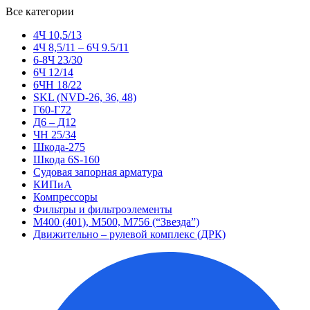
Все категории
4Ч 10,5/13
4Ч 8,5/11 – 6Ч 9.5/11
6-8Ч 23/30
6Ч 12/14
6ЧН 18/22
SKL (NVD-26, 36, 48)
Г60-Г72
Д6 – Д12
ЧН 25/34
Шкода-275
Шкода 6S-160
Судовая запорная арматура
КИПиА
Компрессоры
Фильтры и фильтроэлементы
М400 (401), М500, М756 (“Звезда”)
Движительно – рулевой комплекс (ДРК)