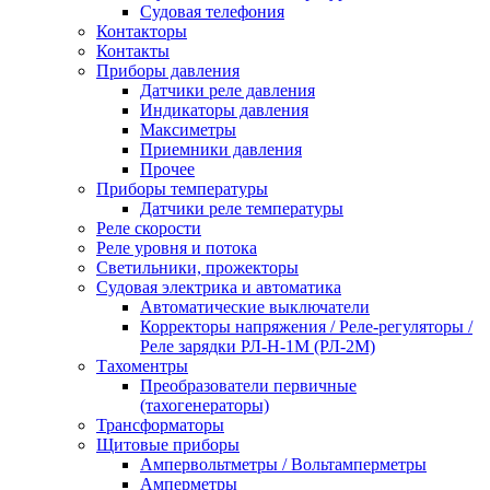
Судовая телефония
Контакторы
Контакты
Приборы давления
Датчики реле давления
Индикаторы давления
Максиметры
Приемники давления
Прочее
Приборы температуры
Датчики реле температуры
Реле скорости
Реле уровня и потока
Светильники, прожекторы
Судовая электрика и автоматика
Автоматические выключатели
Корректоры напряжения / Реле-регуляторы /
Реле зарядки РЛ-Н-1М (РЛ-2М)
Тахоментры
Преобразователи первичные
(тахогенераторы)
Трансформаторы
Щитовые приборы
Ампервольтметры / Вольтамперметры
Амперметры