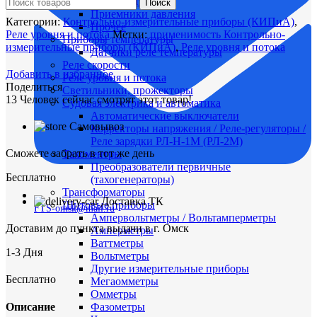
реле
Максиметры
Поиск
уровня
Приемники давления
Категории:
Контрольно-измерительные приборы (КИПиА)
,
ДУМ-1
Прочее
Реле уровня и потока
Метки:
применимость Контрольно-
Приборы температуры
измерительные приборы (КИПиА)
,
Реле уровня и потока
Датчики реле температуры
Реле скорости
Добавить в избранное
Реле уровня и потока
Поделиться
Светильники, прожекторы
13
Человек сейчас смотрят этот товар!
Судовая электрика и автоматика
Автоматические выключатели
Самовывоз
Корректоры напряжения / Реле-регуляторы /
Реле зарядки РЛ-Н-1М (РЛ-2М)
Сможете забрать в тот же день
Тахоментры
Преобразователи первичные
Бесплатно
(тахогенераторы)
Трансформаторы
Доставка ТК
Щитовые приборы
FTS-omsk@mail.ru
Ампервольтметры / Вольтамперметры
Доставим до пункта выдачи в г. Омск
Амперметры
Ваттметры
1-3 Дня
Вольтметры
Другие измерительные приборы
Бесплатно
Мегаомметры
Омметры
Описание
Фазометры