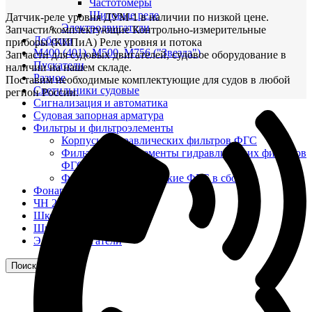
Частотомеры
Щитовые реле
Датчик-реле уровня ДУМ-1 в наличии по низкой цене.
Электродвигатели
Запчасти/комплектующие Контрольно-измерительные
Лебедка
приборы (КИПиА) Реле уровня и потока
М400 (401), М500, М756 ("Звезда")
Запчасти для судовых двигателей, судовое оборудование в
Пускатели
наличии на нашем складе.
Разное
Поставим необходимые комплектующие для судов в любой
Светильники судовые
регион России.
Сигнализация и автоматика
Судовая запорная арматура
Фильтры и фильтроэлементы
Корпусы гидравлических фильтров ФГС
Фильтрующие элементы гидравлических фильтров
ФГС
Фильтры гидравлические ФГС в сборе
Фонари
ЧН 25/34
Шкода 6S-160
Шкода-275
Электродвигатели
Поиск