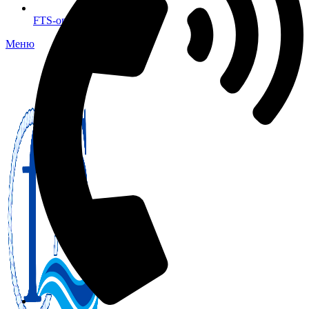
FTS-omsk@mail.ru
Меню