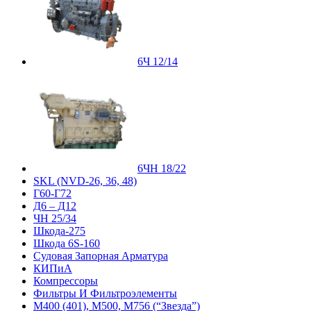
6Ч 12/14
6ЧН 18/22
SKL (NVD-26, 36, 48)
Г60-Г72
Д6 – Д12
ЧН 25/34
Шкода-275
Шкода 6S-160
Судовая Запорная Арматура
КИПиА
Компрессоры
Фильтры И Фильтроэлементы
М400 (401), М500, М756 (“Звезда”)