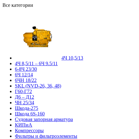
Все категории
4Ч 10,5/13
4Ч 8,5/11 – 6Ч 9.5/11
6-8Ч 23/30
6Ч 12/14
6ЧН 18/22
SKL (NVD-26, 36, 48)
Г60-Г72
Д6 – Д12
ЧН 25/34
Шкода-275
Шкода 6S-160
Судовая запорная арматура
КИПиА
Компрессоры
Фильтры и фильтроэлементы