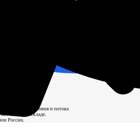
(КИПиА) Реле уровня и потока
ичии на нашем складе.
ион России.