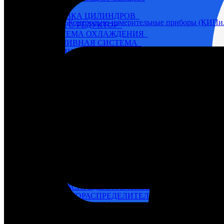
6Ч 12/14
ГОЛОВКА ЦИЛИНДРОВ
Назначение / тип
Контрольно-измерительные приборы (КИПи
РЕВЕРС-РЕДУКТОР
СИСТЕМА ОХЛАЖДЕНИЯ
ТОПЛИВНАЯ СИСТЕМА
ЦИЛИНДРО-ПОРШНЕВАЯ ГРУППА, БЛОК
ЭЛЕКТРООБОРУДОВАНИЕ, ПРИБОРЫ
6ЧН 18/22
НАГНЕТАЮЩАЯ СЕКЦИЯ
SKL (NVD-26, 36, 48)
NVD 26
NVD 36
NVD 48
Автоматические выключатели
Г60-Г72
Генераторы
Д6 – Д12
БЛОК ЦИЛИНДРОВ
ВАЛ КОЛЕНЧАТЫЙ
ВАЛ ОТБОРА МОЩНОСТИ
ВАЛ РАСПРЕДЕЛИТЕЛЬНЫЙ
ВОЗДУХОРАСПРЕДЕЛИТЕЛЬ
ГОЛОВКА БЛОКА
КАРТЕР
НАГНЕТАЮЩАЯ СЕКЦИЯ