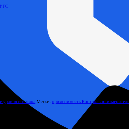
 ФГС
е уровня и потока
Метки:
применимость Контрольно-измерите