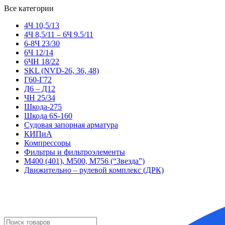
Все категории
4Ч 10,5/13
4Ч 8,5/11 – 6Ч 9.5/11
6-8Ч 23/30
6Ч 12/14
6ЧН 18/22
SKL (NVD-26, 36, 48)
Г60-Г72
Д6 – Д12
ЧН 25/34
Шкода-275
Шкода 6S-160
Судовая запорная арматура
КИПиА
Компрессоры
Фильтры и фильтроэлементы
М400 (401), М500, М756 (“Звезда”)
Движительно – рулевой комплекс (ДРК)