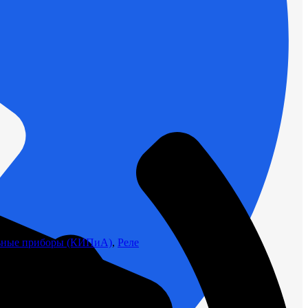
льные приборы (КИПиА)
,
Реле