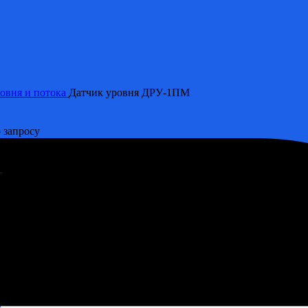
ровня и потока
Датчик уровня ДРУ-1ПМ
 запросу
В
Цена по запросу
ыстрая поставка со склада!