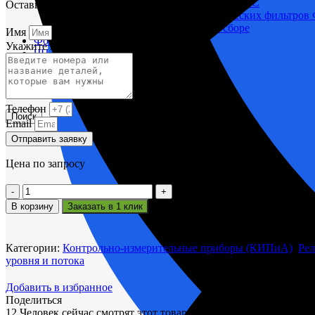
Корпусы гидравлических фильтров ФГС
Оставьте заявку и мы вам поможем.
Фильтрующие элементы гидравлических фильтров
Фильтры гидравлические ФГС в сборе
Имя
Фонари
Укажите название или номера деталей
ЧН 25/34
Шкода 6S-160
Шкода-275
Электродвигатели
Телефон
Поиск
Email
Отправить заявку
Цена по запросу
Количество
товара
В корзину
Заказать в 1 клик
Датчик
уровня
ДРУ-1ПМ
Категории:
Контрольно-измерительные приборы (КИПиА)
,
Рел
уровня и потока
Добавить в избранное
Поделиться
12
Человек сейчас смотрят этот товар!