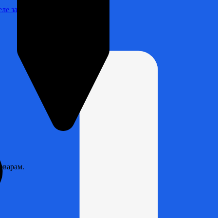
Реле зарядки РЛ-Н-1М (РЛ-2М)
оварам.