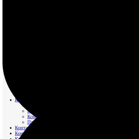
НАСОС ВОДЯНОЙ
НАСОС ЗАБОРТНОЙ ВОДЫ
НАСОС МАСЛЯНЫЙ
НАСОС ТОПЛИВНЫЙ
НАСОС ТОПЛИВОПОДКАЧИВАЮЩИЙ
НАСОС ЭЛЕКТРОМАСЛОПРОКАЧИВАЮЩИЙ
ОХЛАДИТЕЛИ
РЕВЕРС-РЕДУКТОР
ТРУБОПРОВОД ВОДЯНОЙ
ТРУБОПРОВОД ВОЗДУШНЫЙ
ТРУБОПРОВОД ТОПЛИВНЫЙ
ФИЛЬТР МАСЛЯНЫЙ
ФИЛЬТР ТОПЛИВНЫЙ
ФОРСУНКА
ШАТУН И ПОРШЕНЬ
Движительно – рулевой комплекс (ДРК)
Резинометаллический подшипник (Втулка Гудрича)
Компрессоры
Компрессор 20К1
Компрессор К2-150
Компрессор КВД-М(Г)
Прокладки красно-медные
Контакторы
Контроллеры
Контрольно-измерительные приборы (КИПиА)