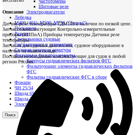
Бесплатно
Частотомеры
Щитовые реле
Описание
Электродвигатели
Лебедка
М400 (401), М500, М756 ("Звезда")
Датчик-реле температуры ТДМ103 в наличии по низкой цене.
Пускатели
Запчасти/комплектующие Контрольно-измерительные
Разное
приборы (КИПиА) Приборы температуры Датчики реле
Светильники судовые
температуры
Сигнализация и автоматика
Запчасти для судовых двигателей, судовое оборудование в
Судовая запорная арматура
наличии на нашем складе.
Фильтры и фильтроэлементы
Поставим необходимые комплектующие для судов в любой
Корпусы гидравлических фильтров ФГС
регион России.
Фильтрующие элементы гидравлических фильтров
ФГС
Фильтры гидравлические ФГС в сборе
Фонари
ЧН 25/34
Шкода 6S-160
Шкода-275
Электродвигатели
Поиск