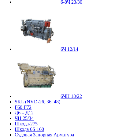
6-8Ч 23/30
6Ч 12/14
6ЧН 18/22
SKL (NVD-26, 36, 48)
Г60-Г72
Д6 – Д12
ЧН 25/34
Шкода-275
Шкода 6S-160
Судовая Запорная Арматура