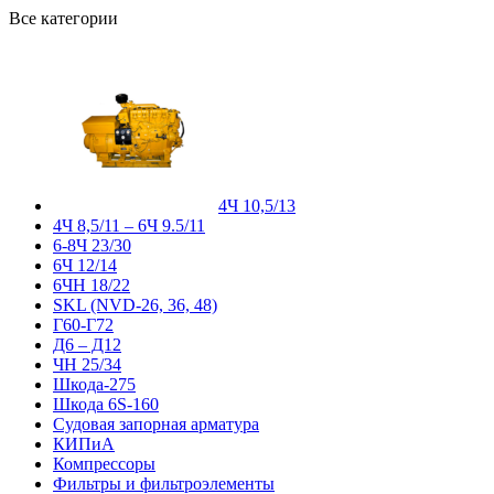
Все категории
4Ч 10,5/13
4Ч 8,5/11 – 6Ч 9.5/11
6-8Ч 23/30
6Ч 12/14
6ЧН 18/22
SKL (NVD-26, 36, 48)
Г60-Г72
Д6 – Д12
ЧН 25/34
Шкода-275
Шкода 6S-160
Судовая запорная арматура
КИПиА
Компрессоры
Фильтры и фильтроэлементы