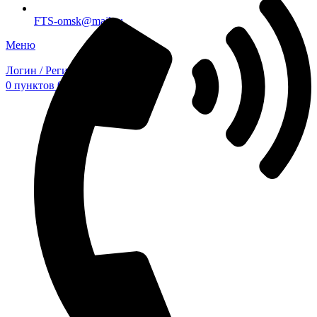
FTS-omsk@mail.ru
Меню
Логин / Регистрация
0
пунктов
0,00
₽