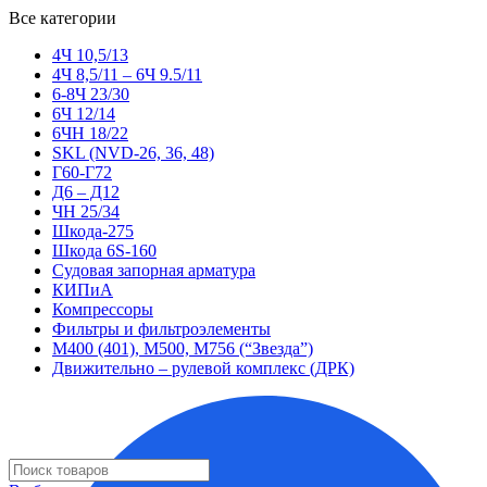
Все категории
4Ч 10,5/13
4Ч 8,5/11 – 6Ч 9.5/11
6-8Ч 23/30
6Ч 12/14
6ЧН 18/22
SKL (NVD-26, 36, 48)
Г60-Г72
Д6 – Д12
ЧН 25/34
Шкода-275
Шкода 6S-160
Судовая запорная арматура
КИПиА
Компрессоры
Фильтры и фильтроэлементы
М400 (401), М500, М756 (“Звезда”)
Движительно – рулевой комплекс (ДРК)