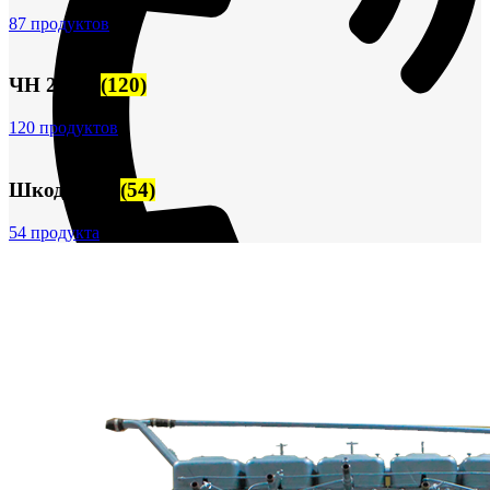
87 продуктов
ЧН 25/34
(120)
120 продуктов
Шкода-275
(54)
54 продукта
+7 (913) 672-49-54