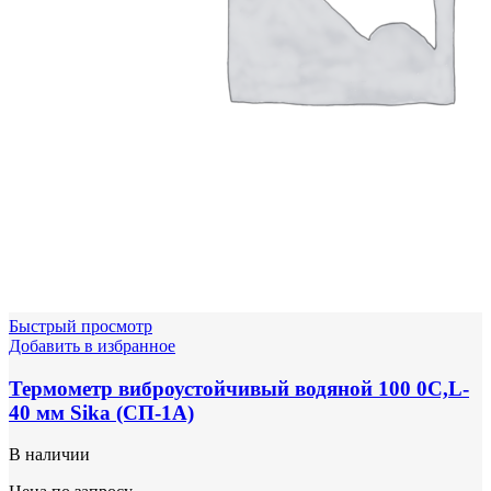
Быстрый просмотр
Добавить в избранное
Термометр виброустойчивый водяной 100 0С,L-
40 мм Sika (СП-1А)
В наличии