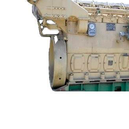
Судовая электрика и автоматика
Автоматические выключатели
Корректоры напряжения / Реле-регуляторы /
Реле зарядки РЛ-Н-1М (РЛ-2М)
Тахоментры
Преобразователи первичные
(тахогенераторы)
Трансформаторы
Щитовые приборы
FTS-omsk@mail.ru
Ампервольтметры / Вольтамперметры
Амперметры
Ваттметры
Вольтметры
Другие измерительные приборы
Мегаомметры
Омметры
Фазометры
Частотомеры
Щитовые реле
Электродвигатели
Лебедка
М400 (401), М500, М756 ("Звезда")
Пускатели
Разное
Светильники судовые