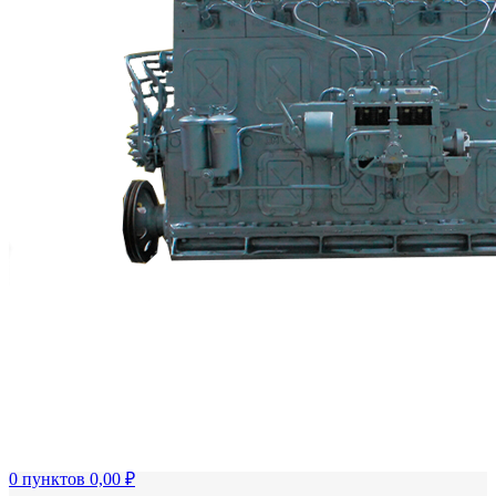
FTS-omsk@mail.ru
Меню
Логин / Регистрация
0
пунктов
0,00
₽