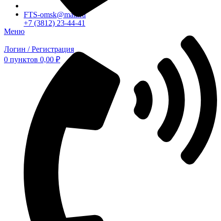
FTS-omsk@mail.ru
+7 (3812) 23-44-41
Меню
Логин / Регистрация
0
пунктов
0,00
₽