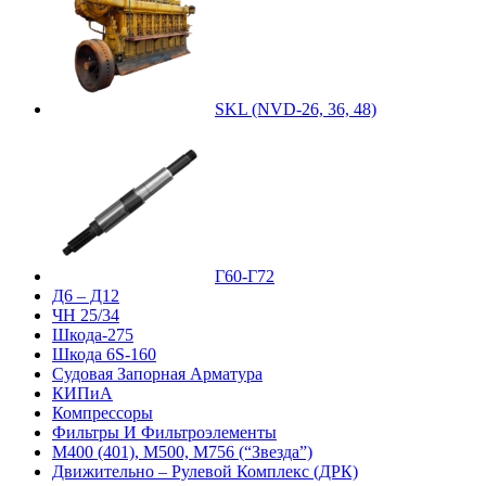
SKL (NVD-26, 36, 48)
Г60-Г72
Д6 – Д12
ЧН 25/34
Шкода-275
Шкода 6S-160
Судовая Запорная Арматура
КИПиА
Компрессоры
Фильтры И Фильтроэлементы
М400 (401), М500, М756 (“Звезда”)
Движительно – Рулевой Комплекс (ДРК)