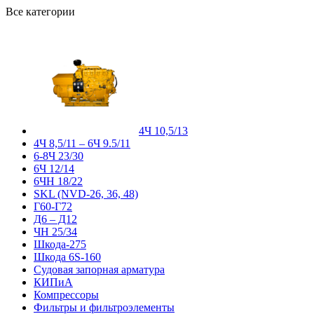
Все категории
4Ч 10,5/13
4Ч 8,5/11 – 6Ч 9.5/11
6-8Ч 23/30
6Ч 12/14
6ЧН 18/22
SKL (NVD-26, 36, 48)
Г60-Г72
Д6 – Д12
ЧН 25/34
Шкода-275
Шкода 6S-160
Судовая запорная арматура
КИПиА
Компрессоры
Фильтры и фильтроэлементы