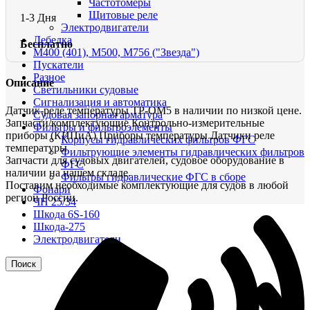
Частотомеры
Щитовые реле
1-3 Дня
Электродвигатели
Лебедка
Бесплатно
М400 (401), М500, М756 ("Звезда")
Пускатели
Разное
Описание
Светильники судовые
Сигнализация и автоматика
Датчик-реле температуры ТР-ОМ5 в наличии по низкой цене.
Судовая запорная арматура
Запчасти/комплектующие Контрольно-измерительные
Фильтры и фильтроэлементы
приборы (КИПиА) Приборы температуры Датчики реле
Корпусы гидравлических фильтров ФГС
температуры
Фильтрующие элементы гидравлических фильтров
Запчасти для судовых двигателей, судовое оборудование в
ФГС
наличии на нашем складе.
Фильтры гидравлические ФГС в сборе
Поставим необходимые комплектующие для судов в любой
Фонари
регион России.
ЧН 25/34
Шкода 6S-160
Шкода-275
Электродвигатели
Поиск