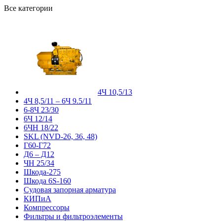
Все категории
4Ч 10,5/13
4Ч 8,5/11 – 6Ч 9.5/11
6-8Ч 23/30
6Ч 12/14
6ЧН 18/22
SKL (NVD-26, 36, 48)
Г60-Г72
Д6 – Д12
ЧН 25/34
Шкода-275
Шкода 6S-160
Судовая запорная арматура
КИПиА
Компрессоры
Фильтры и фильтроэлементы