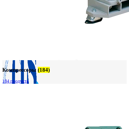
FTS-omsk@mail.ru
Меню
Компрессоры
(184)
184 продукта