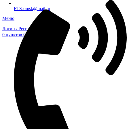
FTS-omsk@mail.ru
Меню
Логин / Регистрация
0
пунктов
0,00
₽