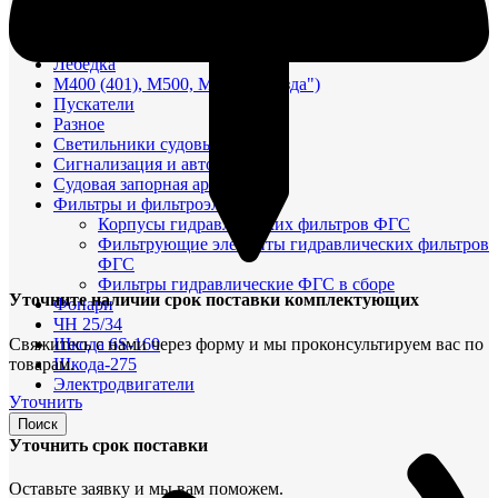
Частотомеры
Щитовые реле
Электродвигатели
Лебедка
М400 (401), М500, М756 ("Звезда")
Пускатели
Разное
Светильники судовые
Сигнализация и автоматика
Судовая запорная арматура
Фильтры и фильтроэлементы
Корпусы гидравлических фильтров ФГС
Фильтрующие элементы гидравлических фильтров
ФГС
Фильтры гидравлические ФГС в сборе
Уточните наличии срок поставки комплектующих
Фонари
ЧН 25/34
Свяжитесь с нами через форму и мы проконсультируем вас по
Шкода 6S-160
товарам.
Шкода-275
Электродвигатели
Уточнить
Поиск
Уточнить срок поставки
Оставьте заявку и мы вам поможем.