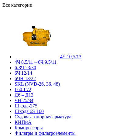
Все категории
4Ч 10,5/13
4Ч 8,5/11 – 6Ч 9.5/11
6-8Ч 23/30
6Ч 12/14
6ЧН 18/22
SKL (NVD-26, 36, 48)
Г60-Г72
Д6 – Д12
ЧН 25/34
Шкода-275
Шкода 6S-160
Судовая запорная арматура
КИПиА
Компрессоры
Фильтры и фильтроэлементы