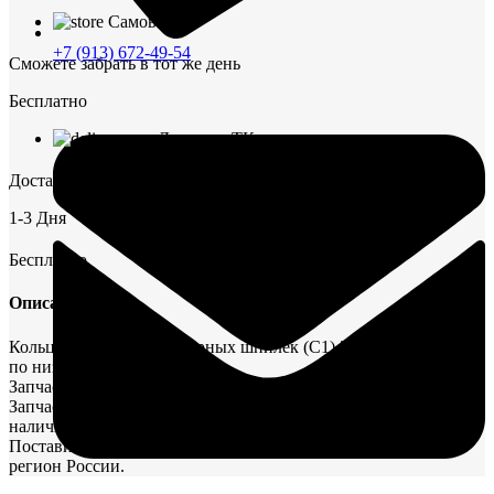
Самовывоз
+7 (913) 672-49-54
Сможете забрать в тот же день
Бесплатно
Доставка ТК
Доставим до пункта выдачи в г. Омск
1-3 Дня
Бесплатно
Описание
Кольцо уплотнения анкерных шпилек (С1) 303-38 в наличии
по низкой цене.
Запчасти/комплектующие Д6-Д12 БЛОК ЦИЛИНДРОВ
Запчасти для судовых двигателей, судовое оборудование в
наличии на нашем складе.
Поставим необходимые комплектующие для судов в любой
регион России.