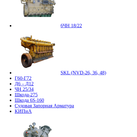
6ЧН 18/22
SKL (NVD-26, 36, 48)
Г60-Г72
Д6 – Д12
ЧН 25/34
Шкода-275
Шкода 6S-160
Судовая Запорная Арматура
КИПиА