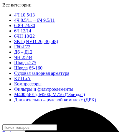
Все категории
4Ч 10,5/13
4Ч 8,5/11 – 6Ч 9.5/11
6-8Ч 23/30
6Ч 12/14
6ЧН 18/22
SKL (NVD-26, 36, 48)
Г60-Г72
Д6 – Д12
ЧН 25/34
Шкода-275
Шкода 6S-160
Судовая запорная арматура
КИПиА
Компрессоры
Фильтры и фильтроэлементы
М400 (401), М500, М756 (“Звезда”)
Движительно – рулевой комплекс (ДРК)