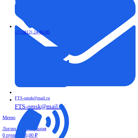
+7 (3812) 24-83-95
FTS-omsk@mail.ru
FTS-omsk@mail.ru
Меню
Логин / Регистрация
0
пунктов
0,00
₽