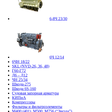
6-8Ч 23/30
6Ч 12/14
6ЧН 18/22
SKL (NVD-26, 36, 48)
Г60-Г72
Д6 – Д12
ЧН 25/34
Шкода-275
Шкода 6S-160
Судовая запорная арматура
КИПиА
Компрессоры
Фильтры и фильтроэлементы
М400 (401), М500, М756 (“Звезда”)