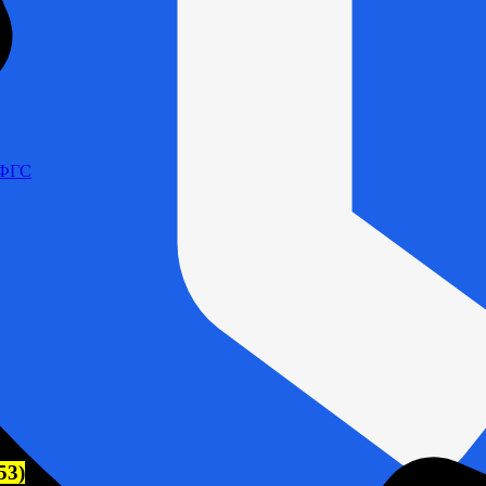
 ФГС
53)