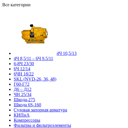
Все категории
4Ч 10,5/13
4Ч 8,5/11 – 6Ч 9.5/11
6-8Ч 23/30
6Ч 12/14
6ЧН 18/22
SKL (NVD-26, 36, 48)
Г60-Г72
Д6 – Д12
ЧН 25/34
Шкода-275
Шкода 6S-160
Судовая запорная арматура
КИПиА
Компрессоры
Фильтры и фильтроэлементы