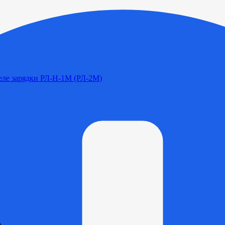
Реле зарядки РЛ-Н-1М (РЛ-2М)