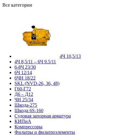
Все категории
4Ч 10,5/13
4Ч 8,5/11 – 6Ч 9.5/11
6-8Ч 23/30
6Ч 12/14
6ЧН 18/22
SKL (NVD-26, 36, 48)
Г60-Г72
Д6 – Д12
ЧН 25/34
Шкода-275
Шкода 6S-160
Судовая запорная арматура
КИПиА
Компрессоры
Фильтры и фильтроэлементы