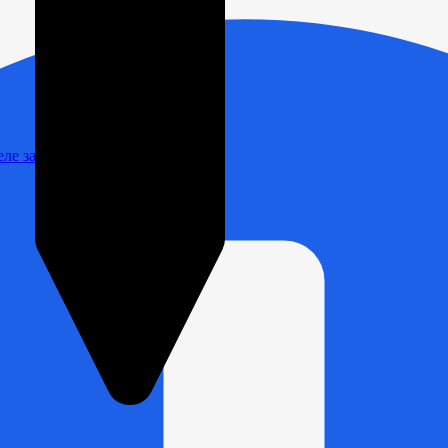
Реле зарядки РЛ-Н-1М (РЛ-2М)