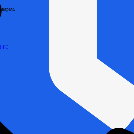
оварам.
 ФГС