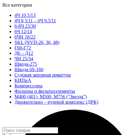
Все категории
4Ч 10,5/13
4Ч 8,5/11 – 6Ч 9.5/11
6-8Ч 23/30
6Ч 12/14
6ЧН 18/22
SKL (NVD-26, 36, 48)
Г60-Г72
Д6 – Д12
ЧН 25/34
Шкода-275
Шкода 6S-160
Судовая запорная арматура
КИПиА
Компрессоры
Фильтры и фильтроэлементы
М400 (401), М500, М756 (“Звезда”)
Движительно – рулевой комплекс (ДРК)