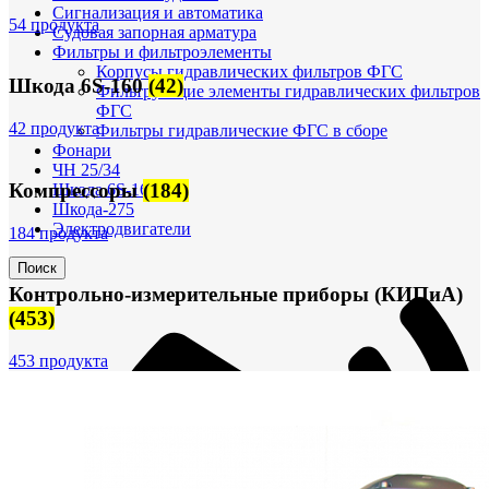
Сигнализация и автоматика
54 продукта
Судовая запорная арматура
Фильтры и фильтроэлементы
Корпусы гидравлических фильтров ФГС
Шкода 6S-160
(42)
Фильтрующие элементы гидравлических фильтров
ФГС
42 продукта
Фильтры гидравлические ФГС в сборе
Фонари
ЧН 25/34
Компрессоры
(184)
Шкода 6S-160
Шкода-275
Электродвигатели
184 продукта
Поиск
Контрольно-измерительные приборы (КИПиА)
(453)
453 продукта