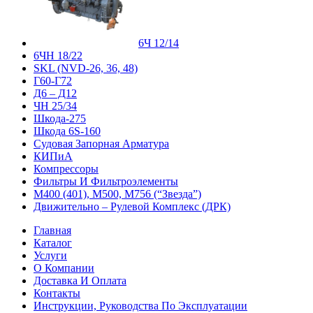
6Ч 12/14
6ЧН 18/22
SKL (NVD-26, 36, 48)
Г60-Г72
Д6 – Д12
ЧН 25/34
Шкода-275
Шкода 6S-160
Судовая Запорная Арматура
КИПиА
Компрессоры
Фильтры И Фильтроэлементы
М400 (401), М500, М756 (“Звезда”)
Движительно – Рулевой Комплекс (ДРК)
Главная
Каталог
Услуги
О Компании
Доставка И Оплата
Контакты
Инструкции, Руководства По Эксплуатации