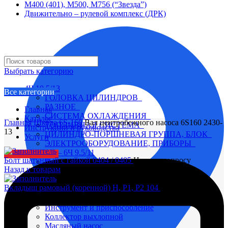
М400 (401), М500, М756 (“Звезда”)
Движительно – рулевой комплекс (ДРК)
Выбрать категорию
4Ч 10,5/13
Все категории
ГОЛОВКА ЦИЛИНДРОВ
РАЗНОЕ
Главная
СИСТЕМА ОХЛАЖДЕНИЯ
Каталог
Главная
Шкода 6S-160
Вал центробежного насоса 6S160 2430-
ТОПЛИВНАЯ СИСТЕМА
Инструкции и руководства
13
ЦИЛИНДРО-ПОРШНЕВАЯ ГРУППА, БЛОК
Услуги
ЭЛЕКТРООБОРУДОВАНИЕ, ПРИБОРЫ
4Ч 8,5/11 – 6Ч 9.5/11
Заказать детали
Болт шатунный с гайкой 0404 / 0405
Цена по запросу
Вал коленчатый
Назад к товарам
Вал распределительный
Водяной насос
Вкладыш рамовый (коренной) Н, Р1, Р2 104
Цена по запросу
Глушитель
Головка цилиндра
Инструмент и приспособление
Коллектор выхлопной
Увеличить
Масляный насос