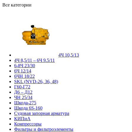
Все категории
4Ч 10,5/13
4Ч 8,5/11 – 6Ч 9.5/11
6-8Ч 23/30
6Ч 12/14
6ЧН 18/22
SKL (NVD-26, 36, 48)
Г60-Г72
Д6 – Д12
ЧН 25/34
Шкода-275
Шкода 6S-160
Судовая запорная арматура
КИПиА
Компрессоры
Фильтры и фильтроэлементы