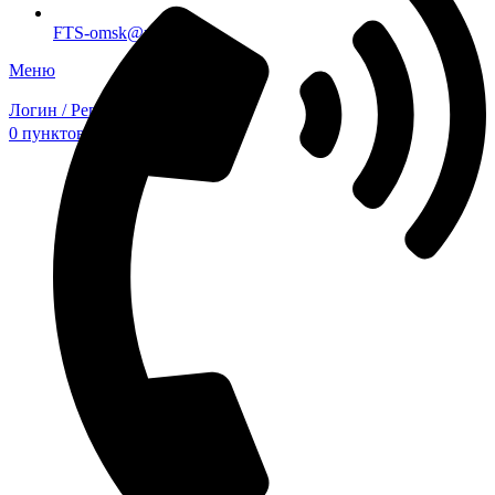
FTS-omsk@mail.ru
Меню
Логин / Регистрация
0
пунктов
0,00
₽