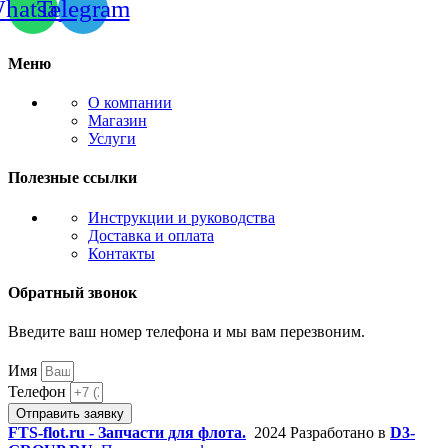
hatsapp
Telegram
Меню
О компании
Магазин
Услуги
Полезные ссылки
Инструкции и руководства
Доставка и оплата
Контакты
Обратный звонок
Введите ваш номер телефона и мы вам перезвоним.
Имя
Телефон
Отправить заявку
FTS-flot.ru - Запчасти для флота.
2024 Разработано в
D3-