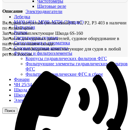
Частотомеры
Щитовые реле
Описание
Электродвигатели
Лебедка
М400 (401), М500, М756 ("Звезда")
Вкладыш шатунный (мотылевый) Н, Р1, Р2, Р3 403 в наличии
Пускатели
по низкой цене.
Разное
Запчасти/комплектующие Шкода 6S-160
Светильники судовые
Запчасти для судовых двигателей, судовое оборудование в
Сигнализация и автоматика
наличии на нашем складе.
Судовая запорная арматура
Поставим необходимые комплектующие для судов в любой
Фильтры и фильтроэлементы
регион России.
Корпусы гидравлических фильтров ФГС
Фильтрующие элементы гидравлических фильтров
ФГС
Фильтры гидравлические ФГС в сборе
Фонари
ЧН 25/34
Шкода 6S-160
Шкода-275
Электродвигатели
Поиск