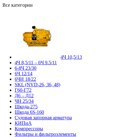
Все категории
4Ч 10,5/13
4Ч 8,5/11 – 6Ч 9.5/11
6-8Ч 23/30
6Ч 12/14
6ЧН 18/22
SKL (NVD-26, 36, 48)
Г60-Г72
Д6 – Д12
ЧН 25/34
Шкода-275
Шкода 6S-160
Судовая запорная арматура
КИПиА
Компрессоры
Фильтры и фильтроэлементы