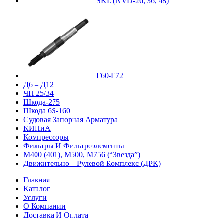
SKL (NVD-26, 36, 48)
Г60-Г72
Д6 – Д12
ЧН 25/34
Шкода-275
Шкода 6S-160
Судовая Запорная Арматура
КИПиА
Компрессоры
Фильтры И Фильтроэлементы
М400 (401), М500, М756 (“Звезда”)
Движительно – Рулевой Комплекс (ДРК)
Главная
Каталог
Услуги
О Компании
Доставка И Оплата