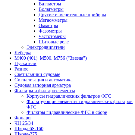
Ваттметры
Вольтметры
Другие измерительные приборы
Мегаомметры
Омметры
Фазометры
Частотомеры
Щитовые реле
Электродвигатели
Лебедка
М400 (401), М500, М756 ("Звезда")
Пускатели
Разное
Светильники судовые
Сигнализация и автоматика
Судовая запорная арматура
Фильтры и фильтроэлементы
Корпусы гидравлических фильтров ФГС
Фильтрующие элементы гидравлических фильтров
ФГС
Фильтры гидравлические ФГС в сборе
Фонари
ЧН 25/34
Шкода 6S-160
Шкода-275