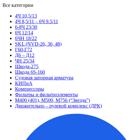
Все категории
4Ч 10,5/13
4Ч 8,5/11 – 6Ч 9.5/11
6-8Ч 23/30
6Ч 12/14
6ЧН 18/22
SKL (NVD-26, 36, 48)
Г60-Г72
Д6 – Д12
ЧН 25/34
Шкода-275
Шкода 6S-160
Судовая запорная арматура
КИПиА
Компрессоры
Фильтры и фильтроэлементы
М400 (401), М500, М756 (“Звезда”)
Движительно – рулевой комплекс (ДРК)