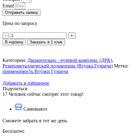
Email
Отправить заявку
Цена по запросу
Количество
товара
В корзину
Заказать в 1 клик
Резинометаллический
подшипник
86/76*60-
Категории:
Движительно - рулевой комплекс (ДРК)
,
165
Резинометаллический подшипник (Втулка Гудрича)
Метка:
применимость Втулки Гудрича
Добавить в избранное
Поделиться
17
Человек сейчас смотрят этот товар!
Самовывоз
Сможете забрать в тот же день
Бесплатно