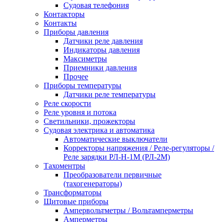
Судовая телефония
Контакторы
Контакты
Приборы давления
Датчики реле давления
Индикаторы давления
Максиметры
Приемники давления
Прочее
Приборы температуры
Датчики реле температуры
Реле скорости
Реле уровня и потока
Светильники, прожекторы
Судовая электрика и автоматика
Автоматические выключатели
Корректоры напряжения / Реле-регуляторы /
Реле зарядки РЛ-Н-1М (РЛ-2М)
Тахоментры
Преобразователи первичные
(тахогенераторы)
Трансформаторы
Щитовые приборы
Ампервольтметры / Вольтамперметры
Амперметры