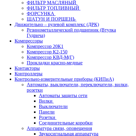
ФИЛЬТР МАСЛЯНЫЙ
ФИЛЬТР ТОПЛИВНЫЙ
ФОРСУНКА
ШАТУН И ПОРШЕНЬ
Движительно – рулевой комплекс (ДРК)
Резинометаллический подшипник (Втулка
Гудрича)
Компрессоры
Компрессор 20К1
Компрессор К2-150
Компрессор КВД-М(Г)
Прокладки красно-медные
Контакторы
Контроллеры
Контрольно-измерительные приборы (КИПиА)
Автоматы, выключатели, переключатели, вилки,
розетки
Автоматы защиты сети
Вилки
Выключатели
Панели
Розетки
Соединительные коробки
Аппаратура связи, оповещения
Звукосигнальная аппаратура