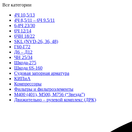
Все категории
4Ч 10,5/13
4Ч 8,5/11 – 6Ч 9.5/11
6-8Ч 23/30
6Ч 12/14
6ЧН 18/22
SKL (NVD-26, 36, 48)
Г60-Г72
Д6 – Д12
ЧН 25/34
Шкода-275
Шкода 6S-160
Судовая запорная арматура
КИПиА
Компрессоры
Фильтры и фильтроэлементы
М400 (401), М500, М756 (“Звезда”)
Движительно – рулевой комплекс (ДРК)