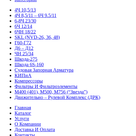
4Ч 10,5/13
4Ч 8,5/11 – 6Ч 9.5/11
6-8Ч 23/30
6Ч 12/14
6ЧН 18/22
SKL (NVD-26, 36, 48)
Г60-Г72
Д6 – Д12
ЧН 25/34
Шкода-275
Шкода 6S-160
Судовая Запорная Арматура
КИПиА
Компрессоры
Фильтры И Фильтроэлементы
М400 (401), М500, М756 (“Звезда”)
Движительно – Рулевой Комплекс (ДРК)
Главная
Каталог
Услуги
О Компании
Доставка И Оплата
Контакты