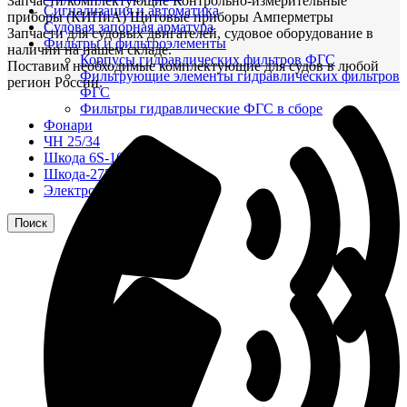
Запчасти/комплектующие Контрольно-измерительные
Сигнализация и автоматика
приборы (КИПиА) Щитовые приборы Амперметры
Судовая запорная арматура
Запчасти для судовых двигателей, судовое оборудование в
Фильтры и фильтроэлементы
наличии на нашем складе.
Корпусы гидравлических фильтров ФГС
Поставим необходимые комплектующие для судов в любой
Фильтрующие элементы гидравлических фильтров
регион России.
ФГС
Фильтры гидравлические ФГС в сборе
Фонари
ЧН 25/34
Шкода 6S-160
Шкода-275
Электродвигатели
Поиск