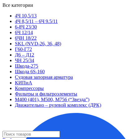
Все категории
4Ч 10,5/13
4Ч 8,5/11 – 6Ч 9.5/11
6-8Ч 23/30
6Ч 12/14
6ЧН 18/22
SKL (NVD-26, 36, 48)
Г60-Г72
Д6 – Д12
ЧН 25/34
Шкода-275
Шкода 6S-160
Судовая запорная арматура
КИПиА
Компрессоры
Фильтры и фильтроэлементы
М400 (401), М500, М756 (“Звезда”)
Движительно – рулевой комплекс (ДРК)