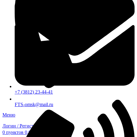
+7 (3812) 23-44-41
FTS-omsk@mail.ru
Меню
Логин / Регистрация
0
пунктов
0,00
₽