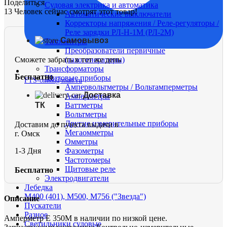
Поделиться
Судовая электрика и автоматика
13
Человек сейчас смотрят этот товар!
Автоматические выключатели
Корректоры напряжения / Реле-регуляторы /
Реле зарядки РЛ-Н-1М (РЛ-2М)
Самовывоз
Тахоментры
Преобразователи первичные
Сможете забрать в тот же день
(тахогенераторы)
Трансформаторы
Бесплатно
Щитовые приборы
FTS-omsk@mail.ru
Ампервольтметры / Вольтамперметры
Доставка
Амперметры
ТК
Ваттметры
Вольтметры
Другие измерительные приборы
Доставим до пункта выдачи в
Мегаомметры
г. Омск
Омметры
1-3 Дня
Фазометры
Частотомеры
Щитовые реле
Бесплатно
Электродвигатели
Лебедка
М400 (401), М500, М756 ("Звезда")
Описание
Пускатели
Разное
Амперметр Е 350М в наличии по низкой цене.
Светильники судовые