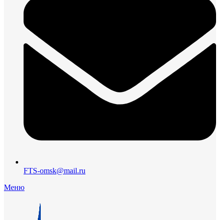
FTS-omsk@mail.ru
Меню