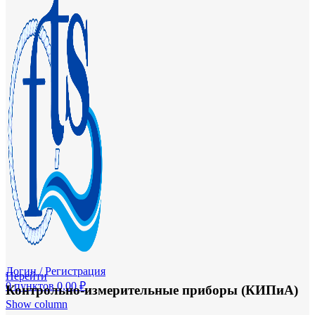
Логин / Регистрация
Перейти
0
пунктов
0,00
₽
Контрольно-измерительные приборы (КИПиА)
Show column