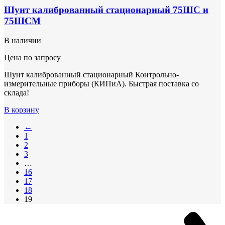
Шунт калиброванный стационарный 75ШС и
75ШСМ
В наличии
Цена по запросу
Шунт калиброванный стационарный Контрольно-
измерительные приборы (КИПиА). Быстрая поставка со
склада!
В корзину
←
1
2
3
…
16
17
18
19