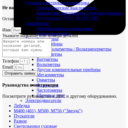
Судовая электрика и автоматика
Не нашли деталь?
Автоматические выключатели
Корректоры напряжения / Реле-регуляторы /
Реле зарядки РЛ-Н-1М (РЛ-2М)
Оставьте заявку и мы постараемся вам помочь.
Тахоментры
Преобразователи первичные
Имя
(тахогенераторы)
Укажите название или номера деталей
Трансформаторы
Щитовые приборы
Ампервольтметры / Вольтамперметры
FTS-omsk@mail.ru
Амперметры
Ваттметры
Телефон
Вольтметры
Email
Другие измерительные приборы
Отправить заявку
Мегаомметры
Омметры
Руководства и инструкции
Фазометры
Частотомеры
Щитовые реле
Посмотрите руководства к ДВС и другому оборудованию.
Электродвигатели
Лебедка
М400 (401), М500, М756 ("Звезда")
Пускатели
Разное
Светильники судовые