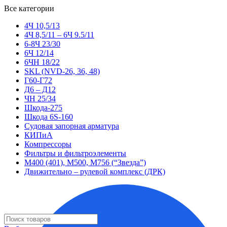
Все категории
4Ч 10,5/13
4Ч 8,5/11 – 6Ч 9.5/11
6-8Ч 23/30
6Ч 12/14
6ЧН 18/22
SKL (NVD-26, 36, 48)
Г60-Г72
Д6 – Д12
ЧН 25/34
Шкода-275
Шкода 6S-160
Судовая запорная арматура
КИПиА
Компрессоры
Фильтры и фильтроэлементы
М400 (401), М500, М756 (“Звезда”)
Движительно – рулевой комплекс (ДРК)