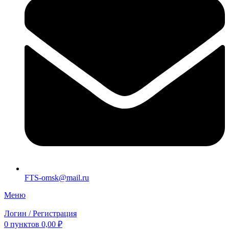
FTS-omsk@mail.ru
Меню
Логин / Регистрация
0
пунктов
0,00
₽