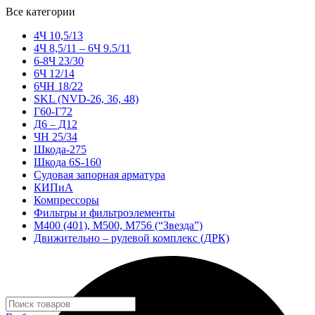
Все категории
4Ч 10,5/13
4Ч 8,5/11 – 6Ч 9.5/11
6-8Ч 23/30
6Ч 12/14
6ЧН 18/22
SKL (NVD-26, 36, 48)
Г60-Г72
Д6 – Д12
ЧН 25/34
Шкода-275
Шкода 6S-160
Судовая запорная арматура
КИПиА
Компрессоры
Фильтры и фильтроэлементы
М400 (401), М500, М756 (“Звезда”)
Движительно – рулевой комплекс (ДРК)