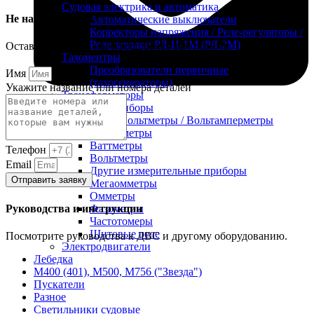
Судовая электрика и автоматика
Не нашли деталь?
Автоматические выключатели
Корректоры напряжения / Реле-регуляторы /
Реле зарядки РЛ-Н-1М (РЛ-2М)
Оставьте заявку и мы постараемся вам помочь.
Тахоментры
Преобразователи первичные
Имя
(тахогенераторы)
Укажите название или номера деталей
Трансформаторы
Щитовые приборы
Ампервольтметры / Вольтамперметры
FTS-omsk@mail.ru
Амперметры
Ваттметры
Телефон
Вольтметры
Email
Другие измерительные приборы
Отправить заявку
Мегаомметры
Омметры
Руководства и инструкции
Фазометры
Частотомеры
Щитовые реле
Посмотрите руководства к ДВС и другому оборудованию.
Электродвигатели
Лебедка
М400 (401), М500, М756 ("Звезда")
Пускатели
Разное
Светильники судовые