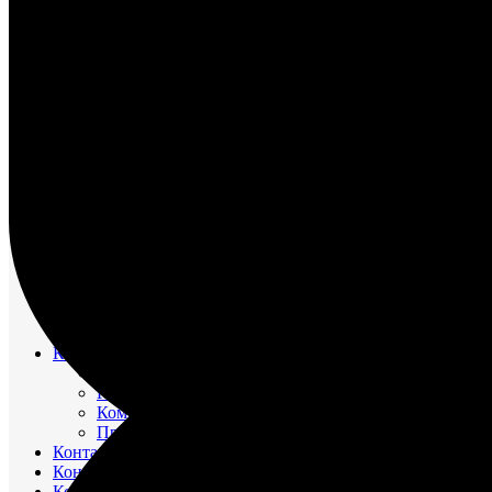
НАСОС ВОДЯНОЙ
НАСОС ЗАБОРТНОЙ ВОДЫ
НАСОС МАСЛЯНЫЙ
НАСОС ТОПЛИВНЫЙ
НАСОС ТОПЛИВОПОДКАЧИВАЮЩИЙ
НАСОС ЭЛЕКТРОМАСЛОПРОКАЧИВАЮЩИЙ
ОХЛАДИТЕЛИ
РЕВЕРС-РЕДУКТОР
ТРУБОПРОВОД ВОДЯНОЙ
ТРУБОПРОВОД ВОЗДУШНЫЙ
ТРУБОПРОВОД ТОПЛИВНЫЙ
ФИЛЬТР МАСЛЯНЫЙ
ФИЛЬТР ТОПЛИВНЫЙ
ФОРСУНКА
ШАТУН И ПОРШЕНЬ
Движительно – рулевой комплекс (ДРК)
Резинометаллический подшипник (Втулка Гудрича)
Компрессоры
Компрессор 20К1
Компрессор К2-150
Компрессор КВД-М(Г)
Прокладки красно-медные
Контакторы
Контроллеры
Контрольно-измерительные приборы (КИПиА)