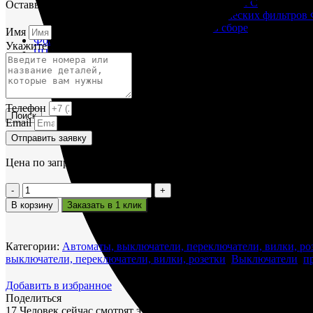
Корпусы гидравлических фильтров ФГС
Оставьте заявку и мы вам поможем.
Фильтрующие элементы гидравлических фильтров
Фильтры гидравлические ФГС в сборе
Имя
Фонари
Укажите название или номера деталей
ЧН 25/34
Шкода 6S-160
Шкода-275
Электродвигатели
Телефон
Поиск
Email
Отправить заявку
Цена по запросу
Количество
товара
В корзину
Заказать в 1 клик
Выключатель
путевой
ВП15Д21
Категории:
Автоматы, выключатели, переключатели, вилки, ро
выключатели, переключатели, вилки, розетки
,
Выключатели
,
п
Добавить в избранное
Поделиться
17
Человек сейчас смотрят этот товар!