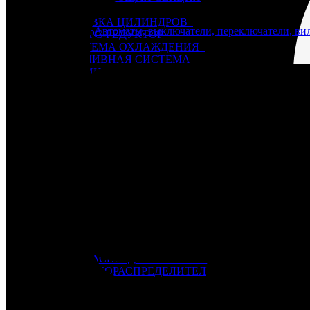
6Ч 12/14
ГОЛОВКА ЦИЛИНДРОВ
Назначение / тип
Автоматы, выключатели, переключатели, вил
РЕВЕРС-РЕДУКТОР
СИСТЕМА ОХЛАЖДЕНИЯ
ТОПЛИВНАЯ СИСТЕМА
ЦИЛИНДРО-ПОРШНЕВАЯ ГРУППА, БЛОК
ЭЛЕКТРООБОРУДОВАНИЕ, ПРИБОРЫ
6ЧН 18/22
НАГНЕТАЮЩАЯ СЕКЦИЯ
SKL (NVD-26, 36, 48)
NVD 26
NVD 36
NVD 48
Автоматические выключатели
Г60-Г72
Генераторы
Д6 – Д12
БЛОК ЦИЛИНДРОВ
ВАЛ КОЛЕНЧАТЫЙ
ВАЛ ОТБОРА МОЩНОСТИ
ВАЛ РАСПРЕДЕЛИТЕЛЬНЫЙ
ВОЗДУХОРАСПРЕДЕЛИТЕЛЬ
ГОЛОВКА БЛОКА
КАРТЕР
НАГНЕТАЮЩАЯ СЕКЦИЯ