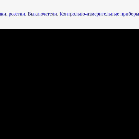
ки, розетки
,
Выключатели
,
Контрольно-измерительные прибор