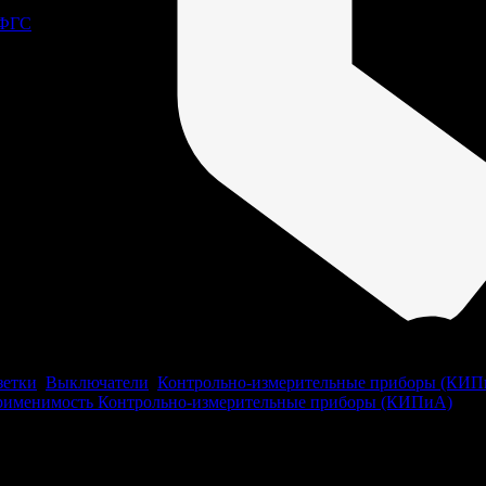
 ФГС
зетки
,
Выключатели
,
Контрольно-измерительные приборы (КИП
рименимость Контрольно-измерительные приборы (КИПиА)