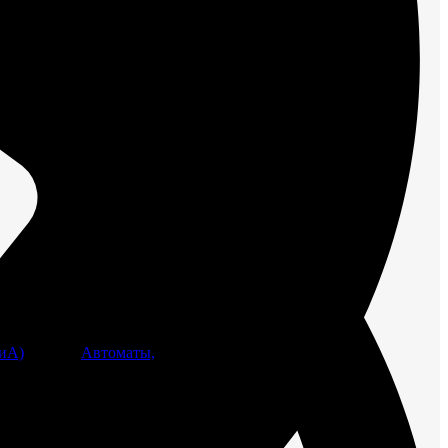
иА)
Метки:
Автоматы,