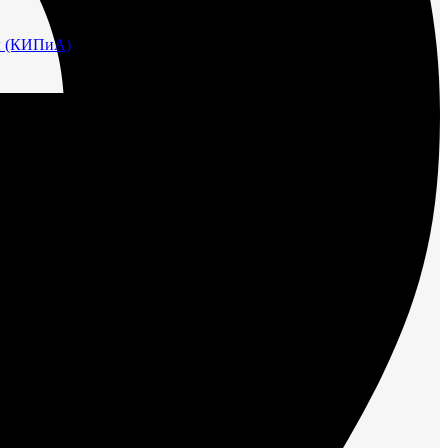
ы (КИПиА)