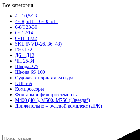
Все категории
4Ч 10,5/13
4Ч 8,5/11 – 6Ч 9.5/11
6-8Ч 23/30
6Ч 12/14
6ЧН 18/22
SKL (NVD-26, 36, 48)
Г60-Г72
Д6 – Д12
ЧН 25/34
Шкода-275
Шкода 6S-160
Судовая запорная арматура
КИПиА
Компрессоры
Фильтры и фильтроэлементы
М400 (401), М500, М756 (“Звезда”)
Движительно – рулевой комплекс (ДРК)