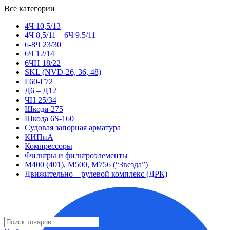
Все категории
4Ч 10,5/13
4Ч 8,5/11 – 6Ч 9.5/11
6-8Ч 23/30
6Ч 12/14
6ЧН 18/22
SKL (NVD-26, 36, 48)
Г60-Г72
Д6 – Д12
ЧН 25/34
Шкода-275
Шкода 6S-160
Судовая запорная арматура
КИПиА
Компрессоры
Фильтры и фильтроэлементы
М400 (401), М500, М756 (“Звезда”)
Движительно – рулевой комплекс (ДРК)