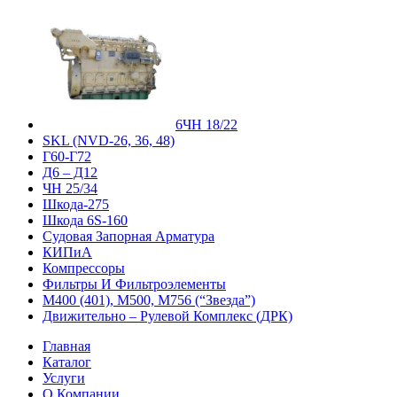
6ЧН 18/22
SKL (NVD-26, 36, 48)
Г60-Г72
Д6 – Д12
ЧН 25/34
Шкода-275
Шкода 6S-160
Судовая Запорная Арматура
КИПиА
Компрессоры
Фильтры И Фильтроэлементы
М400 (401), М500, М756 (“Звезда”)
Движительно – Рулевой Комплекс (ДРК)
Главная
Каталог
Услуги
О Компании