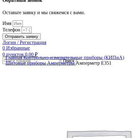
Обратный звонок
Оставьте заявку и мы свяжемся с вами.
Имя
Телефон
Отправить заявку
Логин / Регистрация
0
Избранные
0
пунктов
0,00
₽
Главная
Контрольно-измерительные приборы (КИПиА)
Поиск
Щитовые приборы
Амперметры
Амперметр Е351