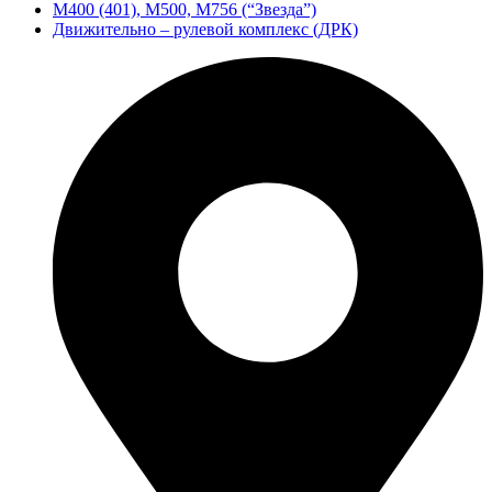
М400 (401), М500, М756 (“Звезда”)
Движительно – рулевой комплекс (ДРК)