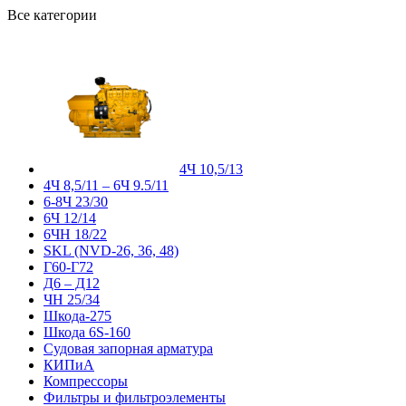
Все категории
4Ч 10,5/13
4Ч 8,5/11 – 6Ч 9.5/11
6-8Ч 23/30
6Ч 12/14
6ЧН 18/22
SKL (NVD-26, 36, 48)
Г60-Г72
Д6 – Д12
ЧН 25/34
Шкода-275
Шкода 6S-160
Судовая запорная арматура
КИПиА
Компрессоры
Фильтры и фильтроэлементы