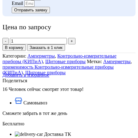
Email
Отправить заявку
Цена по запросу
Количество
товара
В корзину
Заказать в 1 клик
Амперметр
Категории:
Амперметры
,
Контрольно-измерительные
Е351
приборы (КИПиА)
,
Щитовые приборы
Метки:
Амперметры
,
применимость Контрольно-измерительные приборы
(КИПиА)
,
Щитовые приборы
Добавить в избранное
Поделиться
16
Человек сейчас смотрят этот товар!
Самовывоз
Сможете забрать в тот же день
Бесплатно
Доставка ТК