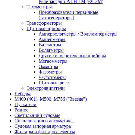
Реле зарядки РЛ-Н-1М (РЛ-2М)
Тахоментры
Преобразователи первичные
(тахогенераторы)
Трансформаторы
Щитовые приборы
Ампервольтметры / Вольтамперметры
Амперметры
Ваттметры
Вольтметры
Другие измерительные приборы
Мегаомметры
Омметры
Фазометры
Частотомеры
Щитовые реле
Электродвигатели
Лебедка
М400 (401), М500, М756 ("Звезда")
Пускатели
Разное
Светильники судовые
Сигнализация и автоматика
Судовая запорная арматура
Фильтры и фильтроэлементы