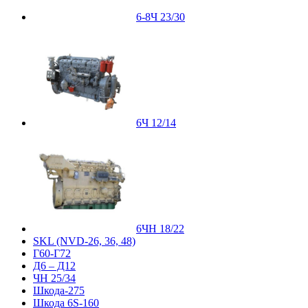
6-8Ч 23/30
6Ч 12/14
6ЧН 18/22
SKL (NVD-26, 36, 48)
Г60-Г72
Д6 – Д12
ЧН 25/34
Шкода-275
Шкода 6S-160