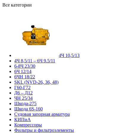
Все категории
4Ч 10,5/13
4Ч 8,5/11 – 6Ч 9.5/11
6-8Ч 23/30
6Ч 12/14
6ЧН 18/22
SKL (NVD-26, 36, 48)
Г60-Г72
Д6 – Д12
ЧН 25/34
Шкода-275
Шкода 6S-160
Судовая запорная арматура
КИПиА
Компрессоры
Фильтры и фильтроэлементы