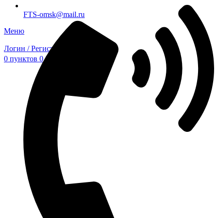
FTS-omsk@mail.ru
Меню
Логин / Регистрация
0
пунктов
0,00
₽