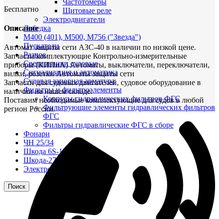
Частотомеры
Бесплатно
Щитовые реле
Электродвигатели
Описание
Лебедка
М400 (401), М500, М756 ("Звезда")
Пускатели
Автомат защиты сети АЗС-40 в наличии по низкой цене.
Разное
Запчасти/комплектующие Контрольно-измерительные
Светильники судовые
приборы (КИПиА) Автоматы, выключатели, переключатели,
Сигнализация и автоматика
вилки, розетки Автоматы защиты сети
Судовая запорная арматура
Запчасти для судовых двигателей, судовое оборудование в
Фильтры и фильтроэлементы
наличии на нашем складе.
Корпусы гидравлических фильтров ФГС
Поставим необходимые комплектующие для судов в любой
Фильтрующие элементы гидравлических фильтров
регион России.
ФГС
Фильтры гидравлические ФГС в сборе
Фонари
ЧН 25/34
Шкода 6S-160
Шкода-275
Электродвигатели
Поиск