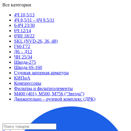
Все категории
4Ч 10,5/13
4Ч 8,5/11 – 6Ч 9.5/11
6-8Ч 23/30
6Ч 12/14
6ЧН 18/22
SKL (NVD-26, 36, 48)
Г60-Г72
Д6 – Д12
ЧН 25/34
Шкода-275
Шкода 6S-160
Судовая запорная арматура
КИПиА
Компрессоры
Фильтры и фильтроэлементы
М400 (401), М500, М756 (“Звезда”)
Движительно – рулевой комплекс (ДРК)