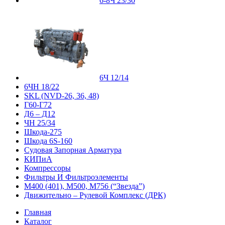
6-8Ч 23/30
6Ч 12/14
6ЧН 18/22
SKL (NVD-26, 36, 48)
Г60-Г72
Д6 – Д12
ЧН 25/34
Шкода-275
Шкода 6S-160
Судовая Запорная Арматура
КИПиА
Компрессоры
Фильтры И Фильтроэлементы
М400 (401), М500, М756 (“Звезда”)
Движительно – Рулевой Комплекс (ДРК)
Главная
Каталог