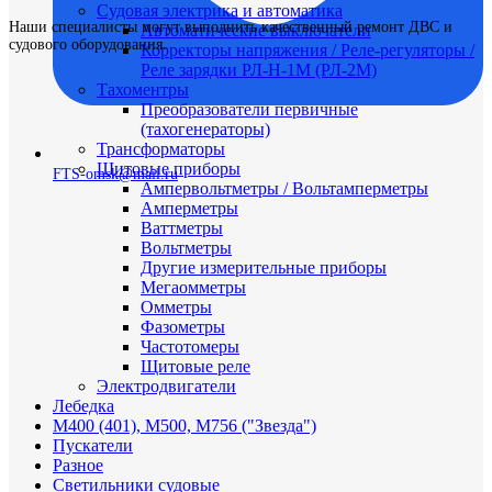
Судовая электрика и автоматика
Наши специалисты могут выполнить качественный ремонт ДВС и
Автоматические выключатели
судового оборудования.
Корректоры напряжения / Реле-регуляторы /
Реле зарядки РЛ-Н-1М (РЛ-2М)
Тахоментры
Преобразователи первичные
(тахогенераторы)
Трансформаторы
Щитовые приборы
FTS-omsk@mail.ru
Ампервольтметры / Вольтамперметры
Амперметры
Ваттметры
Вольтметры
Другие измерительные приборы
Мегаомметры
Омметры
Фазометры
Частотомеры
Щитовые реле
Электродвигатели
Лебедка
М400 (401), М500, М756 ("Звезда")
Пускатели
Разное
Светильники судовые