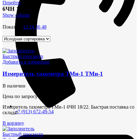
Перейти
6ЧН 18/22
Show column
Показать
12
24
36
48
Быстрый просмотр
Добавить в избранное
Измеритель тахометра ТМи-1 ТМи-1
В наличии
Цена по запросу
Измеритель тахометра ТМи-1 6ЧН 18/22. Быстрая поставка со
+7 (913) 672-49-54
склада!
В корзину
Быстрый просмотр