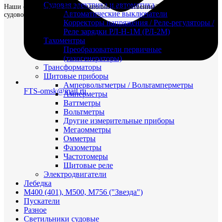
Судовая электрика и автоматика
Наши специалисты могут выполнить качественный ремонт ДВС и
Автоматические выключатели
судового оборудования.
Корректоры напряжения / Реле-регуляторы /
Реле зарядки РЛ-Н-1М (РЛ-2М)
Тахоментры
Преобразователи первичные
(тахогенераторы)
Трансформаторы
Щитовые приборы
Ампервольтметры / Вольтамперметры
FTS-omsk@mail.ru
Амперметры
Ваттметры
Вольтметры
Другие измерительные приборы
Мегаомметры
Омметры
Фазометры
Частотомеры
Щитовые реле
Электродвигатели
Лебедка
М400 (401), М500, М756 ("Звезда")
Пускатели
Разное
Светильники судовые