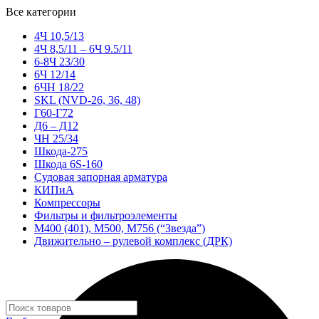
Все категории
4Ч 10,5/13
4Ч 8,5/11 – 6Ч 9.5/11
6-8Ч 23/30
6Ч 12/14
6ЧН 18/22
SKL (NVD-26, 36, 48)
Г60-Г72
Д6 – Д12
ЧН 25/34
Шкода-275
Шкода 6S-160
Судовая запорная арматура
КИПиА
Компрессоры
Фильтры и фильтроэлементы
М400 (401), М500, М756 (“Звезда”)
Движительно – рулевой комплекс (ДРК)