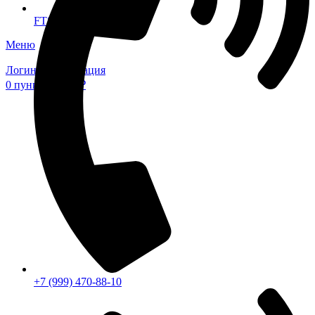
FTS-omsk@mail.ru
Меню
Логин / Регистрация
0
пунктов
0,00
₽
+7 (999) 470-88-10