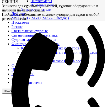
Частотомеры
СЕКЦИЯ
Щитовые реле
Запчасти для судовых двигателей, судовое оборудование в
Электродвигатели
наличии на нашем складе.
Лебедка
Поставим необходимые комплектующие для судов в любой
М400 (401), М500, М756 ("Звезда")
регион России.
Пускатели
Разное
Светильники судовые
Сигнализация и автоматика
Судовая запорная арматура
Фильтры и фильтроэлементы
Корпусы гидравлических фильтров ФГС
Фильтрующие элементы гидравлических фильтров
ФГС
Фильтры гидравлические ФГС в сборе
Фонари
ЧН 25/34
Шкода 6S-160
Шкода-275
Электродвигатели
Поиск