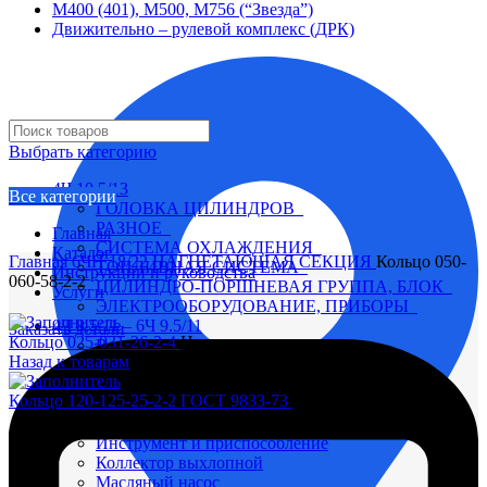
М400 (401), М500, М756 (“Звезда”)
Движительно – рулевой комплекс (ДРК)
Выбрать категорию
4Ч 10,5/13
Все категории
ГОЛОВКА ЦИЛИНДРОВ
РАЗНОЕ
Главная
СИСТЕМА ОХЛАЖДЕНИЯ
Каталог
Главная
6ЧН 18/22
НАГНЕТАЮЩАЯ СЕКЦИЯ
Кольцо 050-
ТОПЛИВНАЯ СИСТЕМА
Инструкции и руководства
060-58-2-2
ЦИЛИНДРО-ПОРШНЕВАЯ ГРУППА, БЛОК
Услуги
ЭЛЕКТРООБОРУДОВАНИЕ, ПРИБОРЫ
4Ч 8,5/11 – 6Ч 9.5/11
Заказать детали
Кольцо 025-031-26-2-4
Цена по запросу
Вал коленчатый
Назад к товарам
Вал распределительный
Водяной насос
Кольцо 120-125-25-2-2 ГОСТ 9833-73
Цена по запросу
Глушитель
Головка цилиндра
Инструмент и приспособление
Коллектор выхлопной
Увеличить
Масляный насос