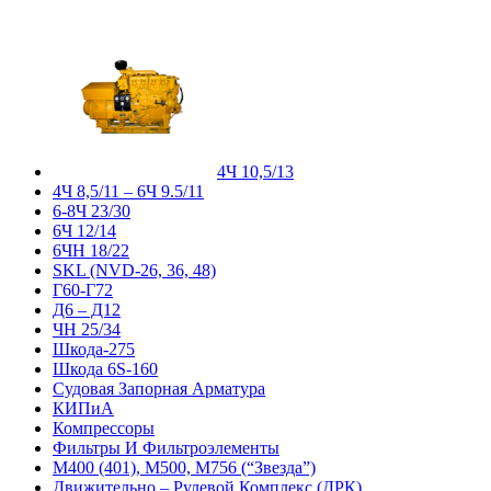
4Ч 10,5/13
4Ч 8,5/11 – 6Ч 9.5/11
6-8Ч 23/30
6Ч 12/14
6ЧН 18/22
SKL (NVD-26, 36, 48)
Г60-Г72
Д6 – Д12
ЧН 25/34
Шкода-275
Шкода 6S-160
Судовая Запорная Арматура
КИПиА
Компрессоры
Фильтры И Фильтроэлементы
М400 (401), М500, М756 (“Звезда”)
Движительно – Рулевой Комплекс (ДРК)