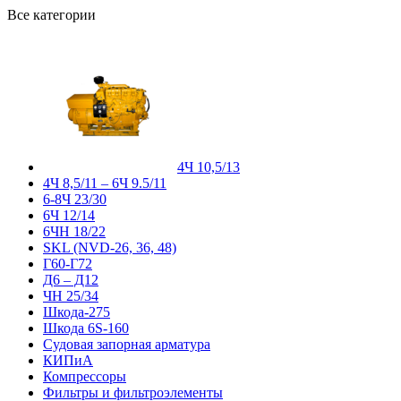
Все категории
4Ч 10,5/13
4Ч 8,5/11 – 6Ч 9.5/11
6-8Ч 23/30
6Ч 12/14
6ЧН 18/22
SKL (NVD-26, 36, 48)
Г60-Г72
Д6 – Д12
ЧН 25/34
Шкода-275
Шкода 6S-160
Судовая запорная арматура
КИПиА
Компрессоры
Фильтры и фильтроэлементы