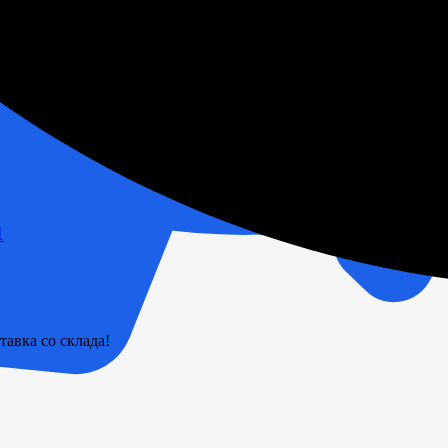
1
тавка со склада!