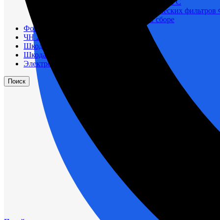
Корпусы гидравлических фильтров ФГС
Фильтрующие элементы гидравлических фильтров
Фильтры гидравлические ФГС в сборе
Фонари
ЧН 25/34
Шкода 6S-160
Шкода-275
Электродвигатели
Поиск