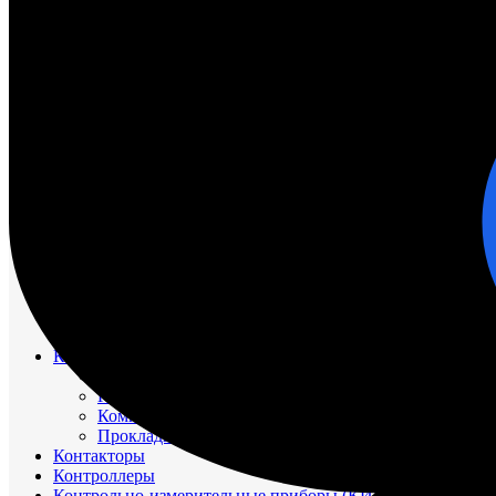
НАСОС ВОДЯНОЙ
НАСОС ЗАБОРТНОЙ ВОДЫ
НАСОС МАСЛЯНЫЙ
НАСОС ТОПЛИВНЫЙ
НАСОС ТОПЛИВОПОДКАЧИВАЮЩИЙ
НАСОС ЭЛЕКТРОМАСЛОПРОКАЧИВАЮЩИЙ
ОХЛАДИТЕЛИ
РЕВЕРС-РЕДУКТОР
ТРУБОПРОВОД ВОДЯНОЙ
ТРУБОПРОВОД ВОЗДУШНЫЙ
ТРУБОПРОВОД ТОПЛИВНЫЙ
ФИЛЬТР МАСЛЯНЫЙ
ФИЛЬТР ТОПЛИВНЫЙ
ФОРСУНКА
ШАТУН И ПОРШЕНЬ
Движительно – рулевой комплекс (ДРК)
Резинометаллический подшипник (Втулка Гудрича)
Компрессоры
Компрессор 20К1
Компрессор К2-150
Компрессор КВД-М(Г)
Прокладки красно-медные
Контакторы
Контроллеры
Контрольно-измерительные приборы (КИПиА)