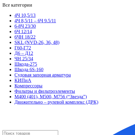
Все категории
4Ч 10,5/13
4Ч 8,5/11 – 6Ч 9.5/11
6-8Ч 23/30
6Ч 12/14
6ЧН 18/22
SKL (NVD-26, 36, 48)
Г60-Г72
Д6 – Д12
ЧН 25/34
Шкода-275
Шкода 6S-160
Судовая запорная арматура
КИПиА
Компрессоры
Фильтры и фильтроэлементы
М400 (401), М500, М756 (“Звезда”)
Движительно – рулевой комплекс (ДРК)