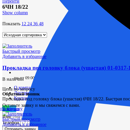
Перейти
6ЧН 18/22
Show column
Показать
12
24
36
48
Быстрый просмотр
Добавить в избранное
Прокладка под головку блока (ушастая) 01-0317-
пн-пт 09:00–17:00 (UTC+6)
В наличии
О компании
Цена по запросу
Доставка и оплата
Обратный звонок
Контакты
Прокладка под головку блока (ушастая) 6ЧН 18/22. Быстрая пос
Оставьте заявку и мы свяжемся с вами.
В корзину
Whatsapp
Telegram
Имя
Быстрый просмотр
Телефон
Добавить в избранное
Отправить заявку