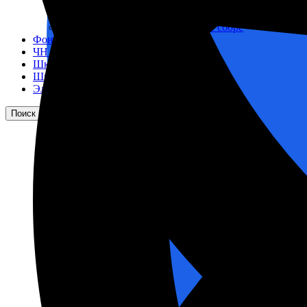
Корпусы гидравлических фильтров ФГС
Фильтрующие элементы гидравлических фильтров
Фильтры гидравлические ФГС в сборе
Фонари
ЧН 25/34
Шкода 6S-160
Шкода-275
Электродвигатели
Поиск