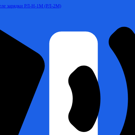
Реле зарядки РЛ-Н-1М (РЛ-2М)