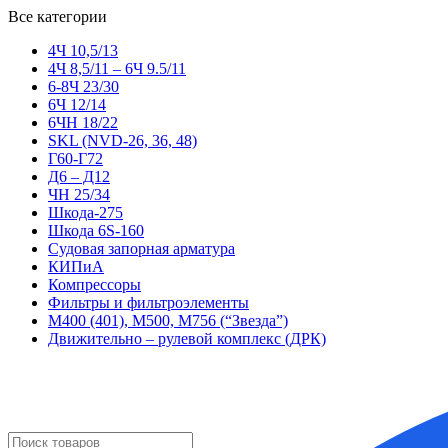
Все категории
4Ч 10,5/13
4Ч 8,5/11 – 6Ч 9.5/11
6-8Ч 23/30
6Ч 12/14
6ЧН 18/22
SKL (NVD-26, 36, 48)
Г60-Г72
Д6 – Д12
ЧН 25/34
Шкода-275
Шкода 6S-160
Судовая запорная арматура
КИПиА
Компрессоры
Фильтры и фильтроэлементы
М400 (401), М500, М756 (“Звезда”)
Движительно – рулевой комплекс (ДРК)