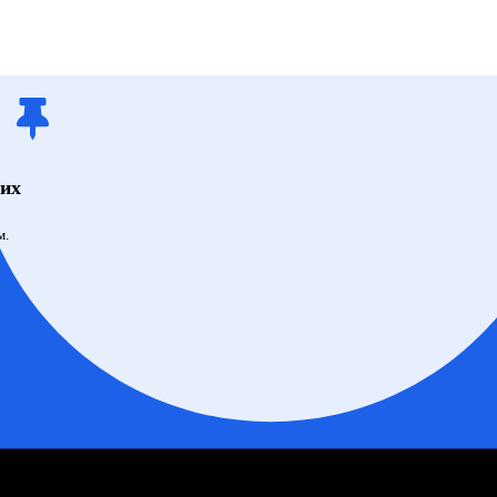
щих
м.