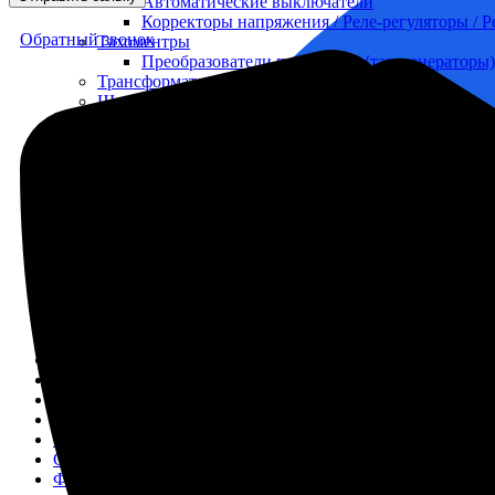
Автоматические выключатели
Корректоры напряжения / Реле-регуляторы / 
Обратный звонок
Тахоментры
Преобразователи первичные (тахогенераторы)
Трансформаторы
Щитовые приборы
Ампервольтметры / Вольтамперметры
Амперметры
Ваттметры
Вольтметры
Другие измерительные приборы
Мегаомметры
Омметры
Фазометры
Частотомеры
Щитовые реле
Электродвигатели
Лебедка
М400 (401), М500, М756 ("Звезда")
Пускатели
Разное
Светильники судовые
Сигнализация и автоматика
Судовая запорная арматура
Фильтры и фильтроэлементы