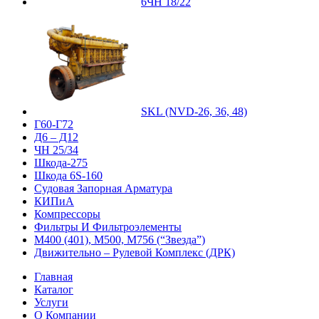
6ЧН 18/22
SKL (NVD-26, 36, 48)
Г60-Г72
Д6 – Д12
ЧН 25/34
Шкода-275
Шкода 6S-160
Судовая Запорная Арматура
КИПиА
Компрессоры
Фильтры И Фильтроэлементы
М400 (401), М500, М756 (“Звезда”)
Движительно – Рулевой Комплекс (ДРК)
Главная
Каталог
Услуги
О Компании