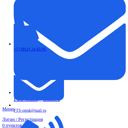
+7 (3812) 24-83-95
FTS-omsk@mail.ru
Меню
FTS-omsk@mail.ru
Логин / Регистрация
0
пунктов
0,00
₽