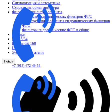
Сигнализация и автоматика
Судовая запорная арматура
Фильтры и фильтроэлементы
Корпусы гидравлических фильтров ФГС
Фильтрующие элементы гидравлических фильтров
ФГС
Фильтры гидравлические ФГС в сборе
Фонари
ЧН 25/34
Шкода 6S-160
Шкода-275
Электродвигатели
Поиск
+7 (913) 672-49-54