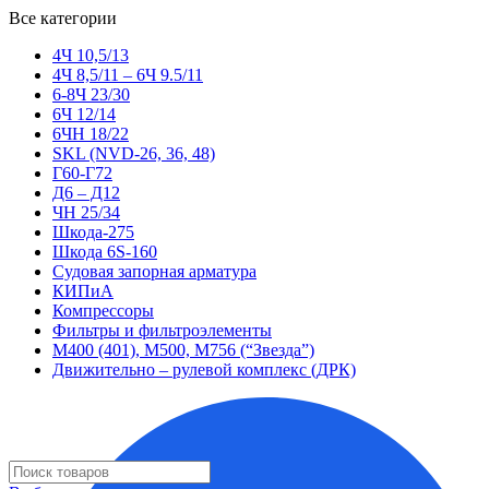
Все категории
4Ч 10,5/13
4Ч 8,5/11 – 6Ч 9.5/11
6-8Ч 23/30
6Ч 12/14
6ЧН 18/22
SKL (NVD-26, 36, 48)
Г60-Г72
Д6 – Д12
ЧН 25/34
Шкода-275
Шкода 6S-160
Судовая запорная арматура
КИПиА
Компрессоры
Фильтры и фильтроэлементы
М400 (401), М500, М756 (“Звезда”)
Движительно – рулевой комплекс (ДРК)