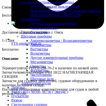
Судовая электрика и автоматика
Автоматические выключатели
Сможете забрать в тот же день
Корректоры напряжения / Реле-регуляторы /
Реле зарядки РЛ-Н-1М (РЛ-2М)
Бесплатно
Тахоментры
Доставка ТК
Преобразователи первичные
(тахогенераторы)
Трансформаторы
Доставим до пункта выдачи в г. Омск
Щитовые приборы
1-3 Дня
Ампервольтметры / Вольтамперметры
FTS-omsk@mail.ru
Амперметры
Ваттметры
Бесплатно
Вольтметры
Другие измерительные приборы
Описание
Мегаомметры
Омметры
Терморегулятор РТП32-2М-70-2 в наличии по низкой цене.
Фазометры
Запчасти/комплектующие 6ЧН 18/22 НАГНЕТАЮЩАЯ
Частотомеры
СЕКЦИЯ
Щитовые реле
Запчасти для судовых двигателей, судовое оборудование в
Электродвигатели
наличии на нашем складе.
Лебедка
Поставим необходимые комплектующие для судов в любой
М400 (401), М500, М756 ("Звезда")
регион России.
Пускатели
Разное
Светильники судовые