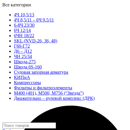
Все категории
4Ч 10,5/13
4Ч 8,5/11 – 6Ч 9.5/11
6-8Ч 23/30
6Ч 12/14
6ЧН 18/22
SKL (NVD-26, 36, 48)
Г60-Г72
Д6 – Д12
ЧН 25/34
Шкода-275
Шкода 6S-160
Судовая запорная арматура
КИПиА
Компрессоры
Фильтры и фильтроэлементы
М400 (401), М500, М756 (“Звезда”)
Движительно – рулевой комплекс (ДРК)