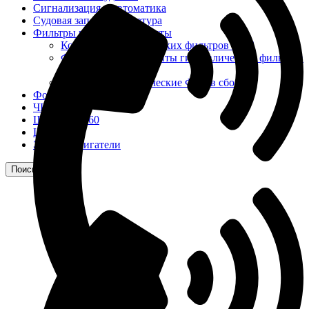
Сигнализация и автоматика
Судовая запорная арматура
Фильтры и фильтроэлементы
Корпусы гидравлических фильтров ФГС
Фильтрующие элементы гидравлических фильтров
ФГС
Фильтры гидравлические ФГС в сборе
Фонари
ЧН 25/34
Шкода 6S-160
Шкода-275
Электродвигатели
Поиск