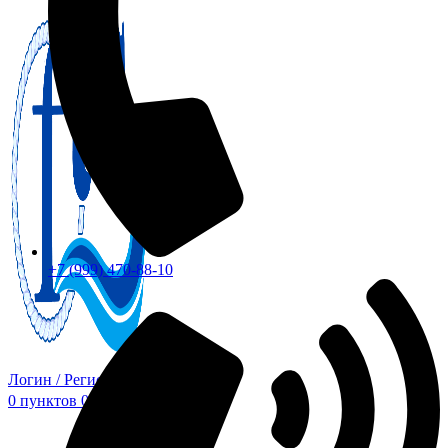
+7 (999) 470-88-10
Логин / Регистрация
0
пунктов
0,00
₽