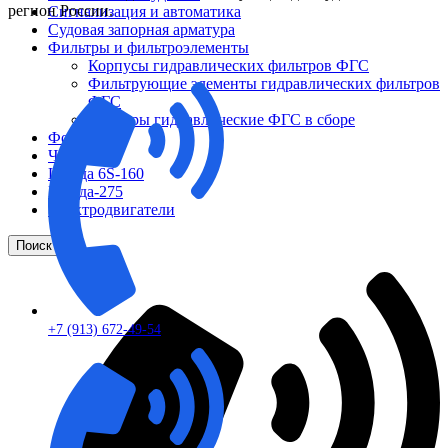
регион России.
Сигнализация и автоматика
Судовая запорная арматура
Фильтры и фильтроэлементы
Корпусы гидравлических фильтров ФГС
Фильтрующие элементы гидравлических фильтров
ФГС
Фильтры гидравлические ФГС в сборе
Фонари
ЧН 25/34
Шкода 6S-160
Шкода-275
Электродвигатели
Поиск
+7 (913) 672-49-54