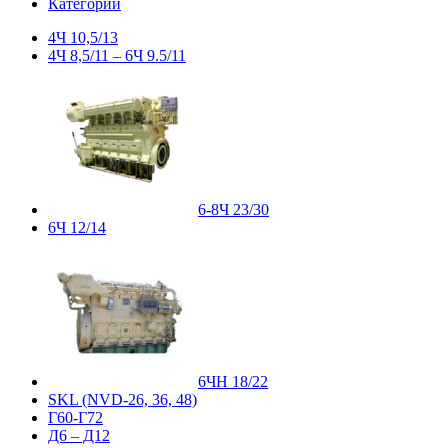
Категории
4Ч 10,5/13
4Ч 8,5/11 – 6Ч 9.5/11
6-8Ч 23/30
6Ч 12/14
6ЧН 18/22
SKL (NVD-26, 36, 48)
Г60-Г72
Д6 – Д12