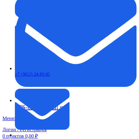
+7 (3812) 24-83-95
FTS-omsk@mail.ru
Меню
Логин / Регистрация
0
пунктов
0,00
₽