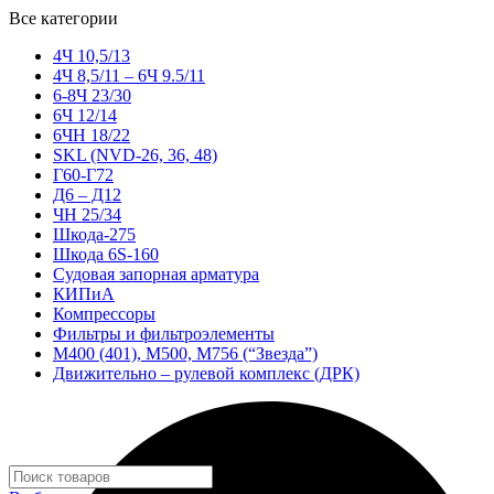
Все категории
4Ч 10,5/13
4Ч 8,5/11 – 6Ч 9.5/11
6-8Ч 23/30
6Ч 12/14
6ЧН 18/22
SKL (NVD-26, 36, 48)
Г60-Г72
Д6 – Д12
ЧН 25/34
Шкода-275
Шкода 6S-160
Судовая запорная арматура
КИПиА
Компрессоры
Фильтры и фильтроэлементы
М400 (401), М500, М756 (“Звезда”)
Движительно – рулевой комплекс (ДРК)